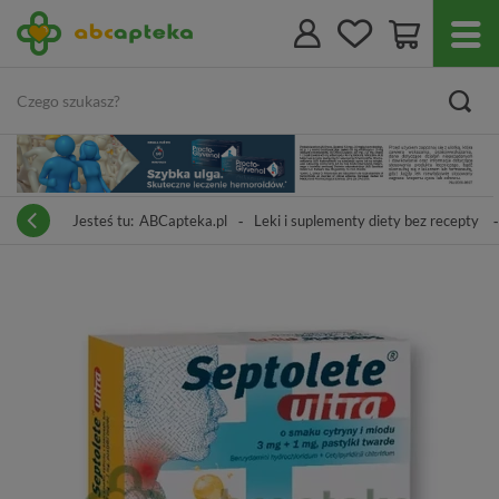
Jesteś tu:
ABCapteka.pl
Leki i suplementy diety bez recepty