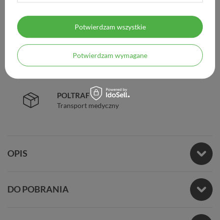
ZAUFANIE
Potwierdzam wszystkie
98% zadowolonych klientów
Potwierdzam wymagane
BEZPIECZEŃSTWO
Certyfikat SSL
POLTRAF
Transport medyczny
OPIS
DO POBRANIA