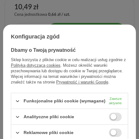
10,49 zł
Cena jednostkowa
0,66 zł / szt.
-
Dodaj do koszyka
+
Konfiguracja zgód
Dodaj do listy zakupowej
Dbamy o Twoją prywatność
Sklep korzysta z plików cookie w celu realizacji usług zgodnie z
Polityką dotyczącą cookies
. Możesz określić warunki
przechowywania lub dostępu do cookie w Twojej przeglądarce.
Producent:
KRKA D.D. NOVO MESTO
Więcej informacji na temat warunków i prywatności można
znaleźć także na stronie
Prywatność i warunki Google
.
Kod produktu:
5909991362881
Zawsze
Funkcjonalne pliki cookie (wymagane)
aktywne
DARMOWA DOSTAWA
Już od 149 zł !
Analityczne pliki cookie
DOŚWIADCZENIE
Reklamowe pliki cookie
Legalna apteka od 2006 r.