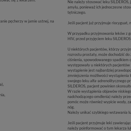
Nie należy stosować leku SILDEROS, jeś
amylu, ponieważ ich jednoczesne sto
tętniczego.
anie pęcherzy w jamie ustnej, na
Jeśli pacjent już przyjmuje riocyguat
W przypadku przyjmowania leków z gr
HIV, przed przyjęciem leku SILDEROS 
U niektórych pacjentów, którzy przyjm
rozrostu prostaty, może dochodzić do
ciśnienia, spowodowanego spadkiem ci
występowały u niektórych pacjentów pr
wystąpienie jest najbardziej prawdop
zmniejszenia możliwości wystąpienia 
swojego leku alfa-adrenolitycznego p
a),
SILDEROS, pacjent powinien skonsulto
W razie wystąpienia objawów niskiego
nia,
nadchodzącego omdlenia) należy przed
pomóc może również wypicie wody, zac
nóg.
Należy unikać szybkiego wstawania lu
Jeśli pacjent przyjmuje leki zawieraj
należy poinformować o tym lekarza lu