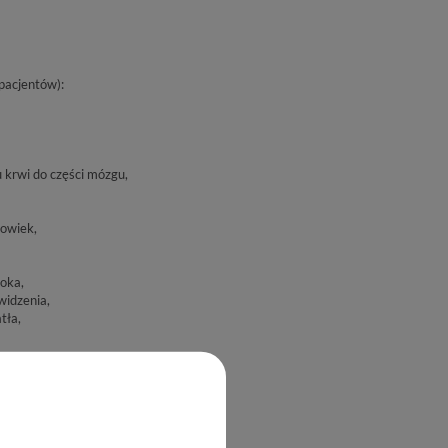
pacjentów):
 krwi do części mózgu,
powiek,
oka,
widzenia,
tła,
a,