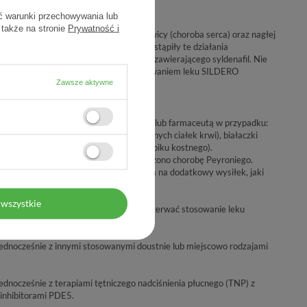
ć warunki przechowywania lub
 także na stronie
Prywatność i
 zgłaszano przypadki niestabilnej dławicy (choroba serca) oraz nagłej
nie u wszystkich pacjentów, u których wystąpiły te działania
rca występowały przed przyjęciem leku zawierającego syldenafil. Nie
łania niepożądane miały związek ze stosowaniem leku SILDERO
Zawsze aktywne
SILDEROS należy omówić to z lekarzem lub farmaceutą w przypadku:
ej (nieprawidłowość dotycząca czerwonych ciałek krwi), białaczki
ka mnogiego (choroba nowotworowa szpiku kostnego).
iczne zniekształcenie prącia lub stwierdzono chorobę Peyroniego.
z powinien ocenić, czy stan serca pozwala na dodatkowy wysiłek, jaki
nięcia (takich jak hemofilia).
wszystkie
zenia lub nagła utrata wzroku, należy przerwać stosowanie leku
 się z lekarzem.
ednocześnie z innymi stosowanymi doustnie lub miejscowo rodzajami
dnocześnie z terapiami tętniczego nadciśnienia płucnego (TNP) z
 inhibitorami PDE5.