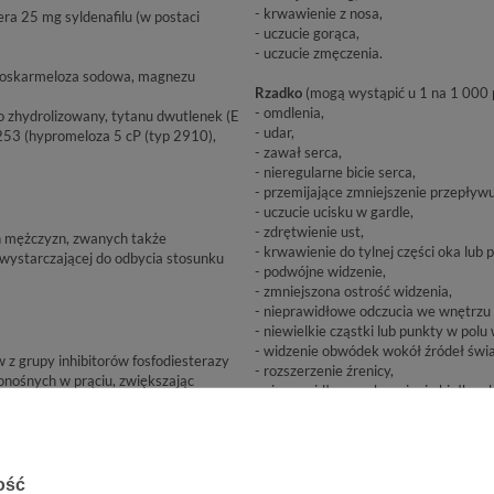
- krwawienie z nosa,
ra 25 mg syldenafilu (w postaci
- uczucie gorąca,
- uczucie zmęczenia.
kroskarmeloza sodowa, magnezu
Rzadko
(mogą wystąpić u 1 na 1 000 
- omdlenia,
 zhydrolizowany, tytanu dwutlenek (E
- udar,
253 (hypromeloza 5 cP (typ 2910),
- zawał serca,
- nieregularne bicie serca,
- przemijające zmniejszenie przepływu
- uczucie ucisku w gardle,
- zdrętwienie ust,
h mężczyzn, zwanych także
- krwawienie do tylnej części oka lub 
 wystarczającej do odbycia stosunku
- podwójne widzenie,
- zmniejszona ostrość widzenia,
- nieprawidłowe odczucia we wnętrzu 
- niewielkie cząstki lub punkty w polu 
- widzenie obwódek wokół źródeł świa
 z grupy inhibitorów fosfodiesterazy
- rozszerzenie źrenicy,
onośnych w prąciu, zwiększając
- nieprawidłowe zabarwienie białka ok
maga osiągnąć wzwód jedynie pod
- krwawienie z prącia,
- obecność krwi w spermie,
- suchość nosa,
- obrzęk wewnątrz nosa,
ość
- uczucie drażliwości,