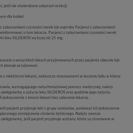
jeśli nie stwierdzono zaburzeń erekcji.
ym dla kobiet.
z zaburzeniami czynności nerek lub wątroby Pacjenci z zaburzeniami
poinformować o tym lekarza. Pacjenci z zaburzeniami czynności nerek
wki leku SILDEROS wyższej niż 25 mg.
aceucie o wszystkich lekach przyjmowanych przez pacjenta obecnie lub
ent planuje przyjmować.
z niektórymi lekami, zwłaszcza stosowanymi w leczeniu bólu w klatce
zdrowia, wymagającego natychmiastowej pomocy medycznej, należy
pielęgniarkę o zażyciu leku SILDEROS oraz godzinie jego zażycia.
jednocześnie z innymi lekami bez zalecenia lekarza.
śli pacjent przyjmuje leki z grupy azotanów, ponieważ ich jednoczesne
iecznego zmniejszenia ciśnienia tętniczego. Należy zawsze
pielęgniarkę, jeśli pacjent przyjmuje azotany, które są stosowane w