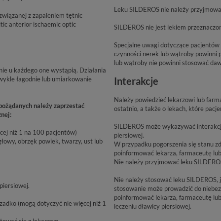
Leku SILDEROS nie należy przyjmować, 
związanej z zapaleniem tętnic
ic anterior ischaemic optic
SILDEROS nie jest lekiem przeznaczon
Specjalne uwagi dotyczące pacjentów 
czynności nerek lub wątroby powinni 
lub wątroby nie powinni stosować da
nie u każdego one wystąpią. Działania
wykle łagodnie lub umiarkowanie
Interakcje
Należy powiedzieć lekarzowi lub farm
pożądanych należy zaprzestać
ostatnio, a także o lekach, które pacj
nej:
SILDEROS może wykazywać interakcje 
cej niż 1 na 100 pacjentów)
piersiowej.
łowy, obrzęk powiek, twarzy, ust lub
W przypadku pogorszenia się stanu 
poinformować lekarza, farmaceutę lub 
Nie należy przyjmować leku SILDEROS 
Nie należy stosować leku SILDEROS, je
piersiowej.
stosowanie może prowadzić do niebezp
poinformować lekarza, farmaceutę lub 
zadko (mogą dotyczyć nie więcej niż 1
leczeniu dławicy piersiowej.
tować się z lekarzem.