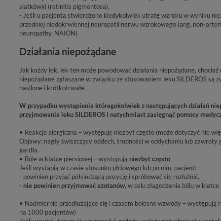
siatkówki (retinitis pigmentosa).
- Jeśli u pacjenta stwierdzono kiedykolwiek utratę wzroku w wyniku nie
przedniej niedokrwiennej neuropatii nerwu wzrokowego (ang. non-arterit
neuropathy, NAION).
Działania niepożądane
Jak każdy lek, lek ten może powodować działania niepożądane, chociaż 
niepożądane zgłaszane w związku ze stosowaniem leku SILDEROS są z
nasilone i krótkotrwałe.
W przypadku wystąpienia któregokolwiek z następujących działań nie
przyjmowania leku SILDEROS i natychmiast zasięgnąć pomocy medycz
• Reakcja alergiczna – występuje niezbyt często (może dotyczyć nie wię
Objawy: nagły świszczący oddech, trudności w oddychaniu lub zawroty g
gardła.
• Bóle w klatce piersiowej – występują
niezbyt często
Jeśli wystąpią w czasie stosunku płciowego lub po nim, pacjent:
- powinien przyjąć półsiedzącą pozycję i spróbować się rozluźnić,
-
nie powinien przyjmować azotanów
, w celu złagodzenia bólu w klatce 
• Nadmiernie przedłużające się i czasem bolesne wzwody – występują r
na 1000 pacjentów)
Jeśli wzwód utrzymuje się ponad 4 godziny, należy natychmiast skontak