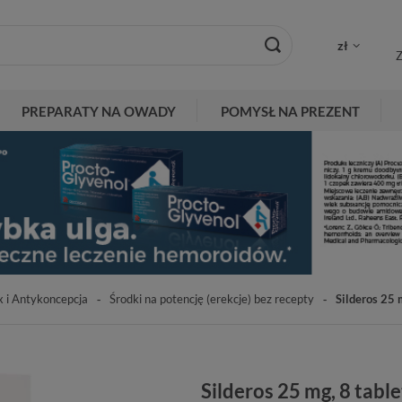
zł
Z
PREPARATY NA OWADY
POMYSŁ NA PREZENT
x i Antykoncepcja
Środki na potencję (erekcje) bez recepty
Silderos 25 
Silderos 25 mg, 8 tab