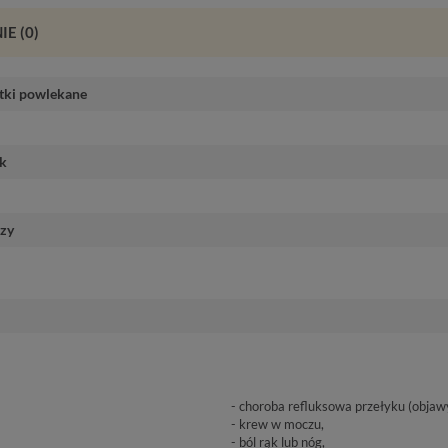
IE
(0)
etki powlekane
ek
czy
- choroba refluksowa przełyku (objaw
- krew w moczu,
- ból rąk lub nóg,