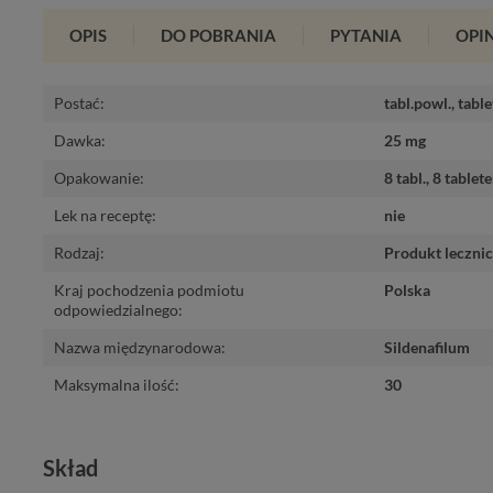
OPIS
DO POBRANIA
PYTANIA
OPIN
Postać
:
tabl.powl.
,
tabl
Dawka
:
25 mg
Opakowanie
:
8 tabl.
,
8 tablet
Lek na receptę
:
nie
Rodzaj
:
Produkt leczni
Kraj pochodzenia podmiotu 
Polska
odpowiedzialnego
:
Nazwa międzynarodowa
:
Sildenafilum
Maksymalna ilość
:
30
Skład