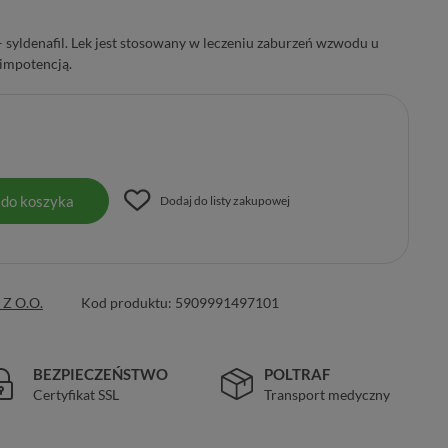
– syldenafil. Lek jest stosowany w leczeniu zaburzeń wzwodu u
impotencją.
 do koszyka
Dodaj do listy zakupowej
Z O.O.
Kod produktu:
5909991497101
BEZPIECZEŃSTWO
POLTRAF
Certyfikat SSL
Transport medyczny