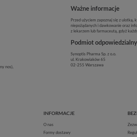
Ważne informacje
Przed użyciem zapoznaj się z ulotką,
niepożądanych i dawkowanie oraz info
z lekarzem lub farmaceutą, gdyż każd
Podmiot odpowiedzialn
Synoptis Pharma Sp. z o.o.
ul. Krakowiaków 65
02-255 Warszawa
ny nos),
INFORMACJE
BEZ
O nas
Zezwo
Formy dostawy
Regu