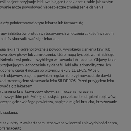
li pacjent przyjmuje leki uwalniające tlenek azotu, takie jak azotyn
sowanie może powodować niebezpieczne zmniejszenie ciśnienia
, należy poinformować o tym lekarza lub farmaceutę.
upy inhibitorów proteazy, stosowanych w leczeniu zakażeń wirusem
należy skonsultować się z lekarzem.
ują leki alfa-adrenolityczne z powodu wysokiego ciśnienia krwi lub
 zawrotów głowy lub zamroczenia, które mogą być objawami niskiego
śnienia krwi podczas szybkiego wstawania lub siadania. Objawy takie
zyjmujących jednocześnie syldenafil i leki alfa-adrenolityczne. Ich
odobne w ciągu 4 godzin po przyjęciu leku SILDEROS. W celu
tych objawów, pacjent powinien regularnie przyjmować stałe dawki
rzed rozpoczęciem stosowania leku SILDEROS. Przed przyjęciem leku
wać się z lekarzem.
 ciśnienia krwi (zawrotów głowy, zamroczenia, wrażenia
e wszystkim położyć się lub usiąść i poczekać do ustąpienia objawów,
zerpnięcie świeżego powietrza, napięcie mięśni brzucha, krzyżowanie
b siadania.
ące sakubitryl z walsartanem, stosowane w leczeniu niewydolności serca,
b farmaceutę.