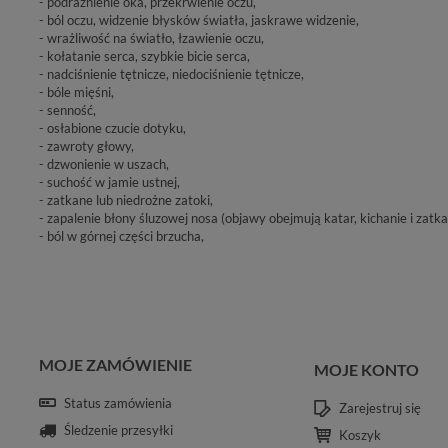
- podrażnienie oka, przekrwienie oczu,
- ból oczu, widzenie błysków światła, jaskrawe widzenie,
- wrażliwość na światło, łzawienie oczu,
- kołatanie serca, szybkie bicie serca,
- nadciśnienie tętnicze, niedociśnienie tętnicze,
- bóle mięśni,
- senność,
- osłabione czucie dotyku,
- zawroty głowy,
- dzwonienie w uszach,
- suchość w jamie ustnej,
- zatkane lub niedrożne zatoki,
- zapalenie błony śluzowej nosa (objawy obejmują katar, kichanie i zatka
- ból w górnej części brzucha,
MOJE ZAMÓWIENIE
MOJE KONTO
Status zamówienia
Zarejestruj się
Śledzenie przesyłki
Koszyk