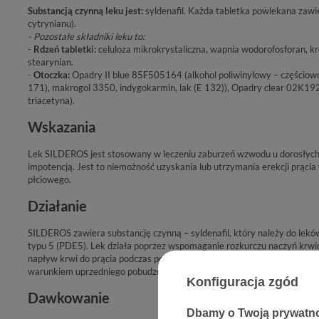
Substancją czynną leku jest:
syldenafil. Każda tabletka powlekana zawie
cytrynianu).
- Pozostałe składniki leku to:
-
Rdzeń tabletki:
celuloza mikrokrystaliczna, wapnia wodorofosforan, 
stearynian.
-
Otoczka:
Opadry II blue 85F505164 (alkohol poliwinylowy – częściowo
171), makrogol 3350, indygokarmin, lak (E 132)), Opadry clear 02K19
triacetyna).
Wskazania
Lek SILDEROS jest stosowany w leczeniu zaburzeń wzwodu u dorosłyc
impotencją. Jest to niemożność uzyskania lub utrzymania erekcji prącia
płciowego.
Działanie
SILDEROS zawiera substancję czynną – syldenafil, który należy do leków
typu 5 (PDE5). Lek działa poprzez wspomaganie rozkurczu naczyń krwi
napływ krwi do prącia podczas podniecenia seksualnego. SILDEROS po
warunkiem uprzedniego pobudzenia seksualnego.
Konfiguracja zgód
Dawkowanie
Dbamy o Twoją prywatn