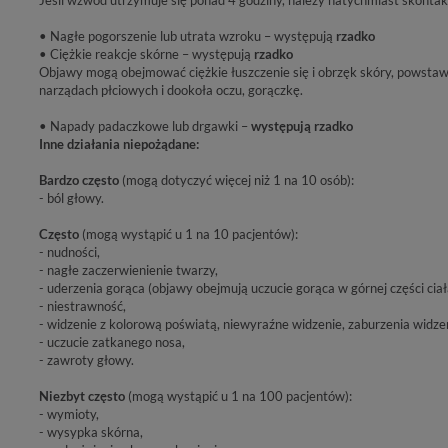
• Nagłe pogorszenie lub utrata wzroku – występują
rzadko
• Ciężkie reakcje skórne – występują
rzadko
Objawy mogą obejmować ciężkie łuszczenie się i obrzęk skóry, powstaw
narządach płciowych i dookoła oczu, gorączkę.
• Napady padaczkowe lub drgawki –
występują rzadko
Inne działania niepożądane:
Bardzo często
(mogą dotyczyć więcej niż 1 na 10 osób):
- ból głowy.
Często
(mogą wystąpić u 1 na 10 pacjentów):
- nudności,
- nagłe zaczerwienienie twarzy,
- uderzenia gorąca (objawy obejmują uczucie gorąca w górnej części ciał
- niestrawność,
- widzenie z kolorową poświatą, niewyraźne widzenie, zaburzenia widze
- uczucie zatkanego nosa,
- zawroty głowy.
Niezbyt często
(mogą wystąpić u 1 na 100 pacjentów):
- wymioty,
- wysypka skórna,