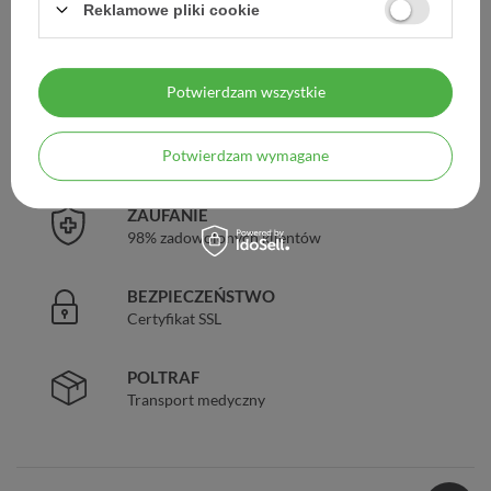
Reklamowe pliki cookie
DARMOWA DOSTAWA
Już od 149 zł !
Potwierdzam wszystkie
DOŚWIADCZENIE
Potwierdzam wymagane
Legalna apteka od 2006 r.
ZAUFANIE
98% zadowolonych klientów
BEZPIECZEŃSTWO
Certyfikat SSL
POLTRAF
Transport medyczny