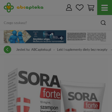
Jesteś tu:
ABCapteka.pl
Leki i suplementy diety bez recepty