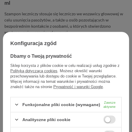
ml
Szampon leczniczy stosuje się leczniczo we wszawicy głowowej w
celu usunięcia pasożytów, a także u osób pozostających w
bezpośrednim kontakcie z osobami, u których stwierdzono
występowanie wszawicy głowowej.
Konfiguracja zgód
22,60 zł
Dbamy o Twoją prywatność
Cena jednostkowa
0,45 zł / szt.
Sklep korzysta z plików cookie w celu realizacji usług zgodnie z
Polityką dotyczącą cookies
. Możesz określić warunki
-
Dodaj do koszyka
+
przechowywania lub dostępu do cookie w Twojej przeglądarce.
Więcej informacji na temat warunków i prywatności można
znaleźć także na stronie
Prywatność i warunki Google
.
Dodaj do listy zakupowej
Zawsze
Funkcjonalne pliki cookie (wymagane)
aktywne
Producent:
AFLOFARM FARMACJA POLSKA SP. Z O.O.
Analityczne pliki cookie
Kod produktu:
5909990964635