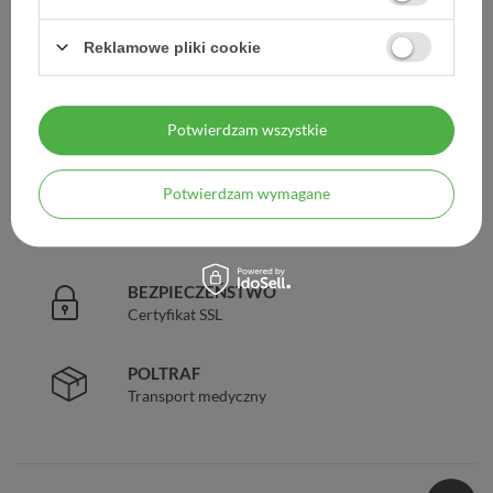
DARMOWA DOSTAWA
Reklamowe pliki cookie
Już od 149 zł !
DOŚWIADCZENIE
Potwierdzam wszystkie
Legalna apteka od 2006 r.
Potwierdzam wymagane
ZAUFANIE
98% zadowolonych klientów
BEZPIECZEŃSTWO
Certyfikat SSL
POLTRAF
Transport medyczny