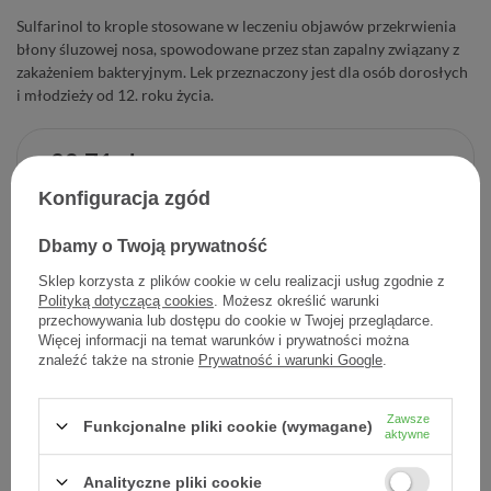
Sulfarinol to krople stosowane w leczeniu objawów przekrwienia
błony śluzowej nosa, spowodowane przez stan zapalny związany z
zakażeniem bakteryjnym. Lek przeznaczony jest dla osób dorosłych
i młodzieży od 12. roku życia.
28,71 zł
Cena jednostkowa
1,44 zł / szt.
Konfiguracja zgód
-
Dodaj do koszyka
+
Dbamy o Twoją prywatność
Sklep korzysta z plików cookie w celu realizacji usług zgodnie z
Polityką dotyczącą cookies
. Możesz określić warunki
Dodaj do listy zakupowej
przechowywania lub dostępu do cookie w Twojej przeglądarce.
Więcej informacji na temat warunków i prywatności można
znaleźć także na stronie
Prywatność i warunki Google
.
Producent:
FARMACEUTYCZNO-CHEMICZNA SPÓŁDZIELNIA
Zawsze
Funkcjonalne pliki cookie (wymagane)
PR
aktywne
Kod produktu:
5909990332113
Analityczne pliki cookie