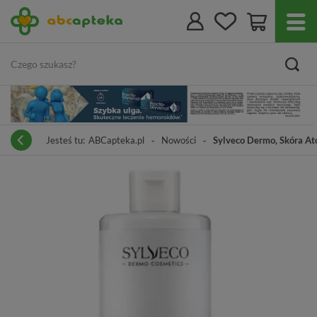
Jesteś tu:
ABCapteka.pl
Nowości
Sylveco Dermo, Skóra At