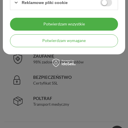
Reklamowe pliki cookie
DARMOWA DOSTAWA
Już od 149 zł !
Potwierdzam wszystkie
DOŚWIADCZENIE
Potwierdzam wymagane
Legalna apteka od 2006 r.
ZAUFANIE
98% zadowolonych klientów
BEZPIECZEŃSTWO
Certyfikat SSL
POLTRAF
Transport medyczny