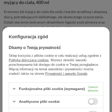
myjący do ciała, 400 ml
Kremowy żel myjący do ciała dla osób z bardzo wrażliwą i atopową
skórą, potrzebujących delikatnego, ale skutecznego oczyszczania.
Dzięki starannie dobranym składnikom łagodzi podrażnienia oraz
chroni naturalną barierę hydrolipidową skóry.
Konfiguracja zgód
34,00 zł
Dbamy o Twoją prywatność
Cena jednostkowa
0,09 zł / szt.
Sklep korzysta z plików cookie w celu realizacji usług zgodnie z
Polityką dotyczącą cookies
. Możesz określić warunki
-
Dodaj do koszyka
+
przechowywania lub dostępu do cookie w Twojej przeglądarce.
Więcej informacji na temat warunków i prywatności można
znaleźć także na stronie
Prywatność i warunki Google
.
Dodaj do listy zakupowej
Zawsze
Funkcjonalne pliki cookie (wymagane)
aktywne
Producent:
SYLVECO
Analityczne pliki cookie
Kod produktu:
5902249019575