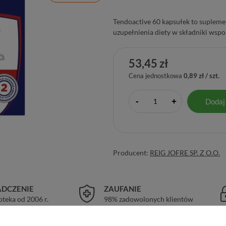
Tendoactive 60 kapsułek to supleme
uzupełnienia diety w składniki wspo
53,45 zł
Cena jednostkowa
0,89 zł / szt.
-
Dodaj
+
Producent:
REIG JOFRE SP. Z O.O.
DCZENIE
ZAUFANIE
pteka od 2006 r.
98% zadowolonych klientów