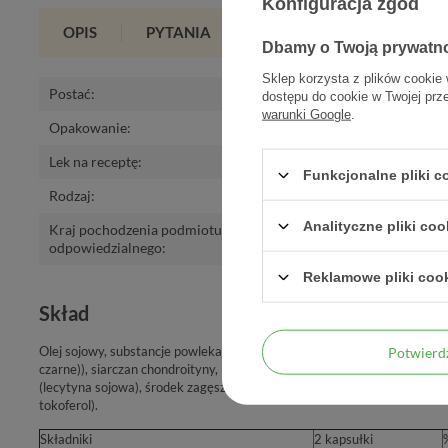
Konfiguracja zgód
OPIS
PYTANIA
OPINIE
(0)
Dbamy o Twoją prywatn
Sklep korzysta z plików cookie 
Postać
:
kaps.
,
kapsułki
dostępu do cookie w Twojej prz
warunki Google
.
Opakowanie
:
60 kaps.
,
60 kap
Lek na receptę
:
nie
Funkcjonalne pliki 
Rodzaj
:
Suplement diet
Analityczne pliki coo
Kraj pochodzenia podmiotu 
Polska
odpowiedzialnego
:
Reklamowe pliki coo
Skład
Olej sojowy, substancje powlekające (żelatyna, gliceryna, substancje bar
Potwier
czarne)), siarczan chondroityny, hydrolizowany kolagen typu I, witamin
(lecytyna sojowa), środek zagęszczający (monostearynian glicerolu), si
tokoferol).
Składniki
2 kapsułki