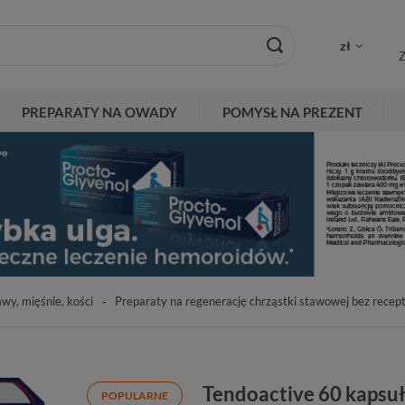
zł
Z
PREPARATY NA OWADY
POMYSŁ NA PREZENT
awy, mięśnie, kości
Preparaty na regenerację chrząstki stawowej bez recep
Tendoactive 60 kapsu
POPULARNE