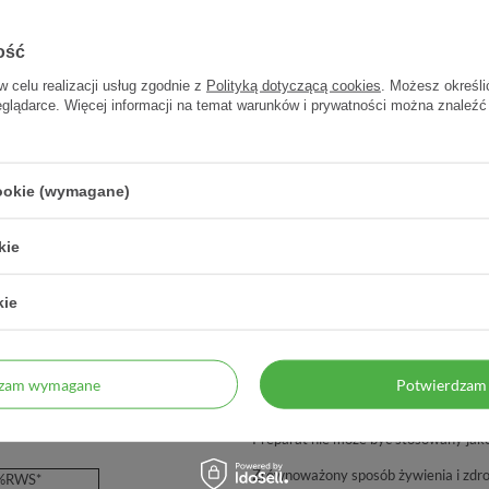
ość
w celu realizacji usług zgodnie z
Polityką dotyczącą cookies
. Możesz określi
eglądarce. Więcej informacji na temat warunków i prywatności można znaleźć
sułek
cookie (wymagane)
y
kie
kie
Ważne informacje
Nie przekraczać zalecanej porcji do sp
wiące (tlenki żelaza czerwone i
dzam wymagane
Potwierdzam 
a C (kwas L-askorbinowy), emulgator
Nie stosować w przypadku uczulenia n
arczan manganu, witamina E (D-alfa-
Preparat nie może być stosowany jako
Zrównoważony sposób żywienia i zdro
%RWS*