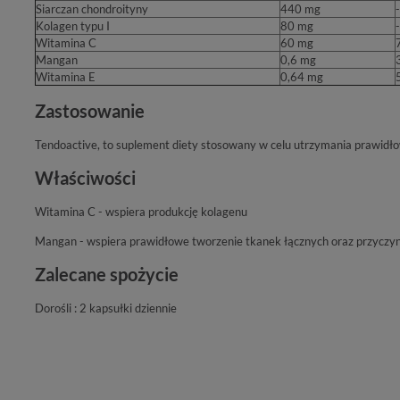
Siarczan chondroityny
440 mg
-
Kolagen typu I
80 mg
-
Witamina C
60 mg
Mangan
0,6 mg
Witamina E
0,64 mg
Zastosowanie
Tendoactive, to suplement diety stosowany w celu utrzymania prawidłow
Właściwości
Witamina C - wspiera produkcję kolagenu
Mangan - wspiera prawidłowe tworzenie tkanek łącznych oraz przyczyn
Zalecane spożycie
Dorośli : 2 kapsułki dziennie