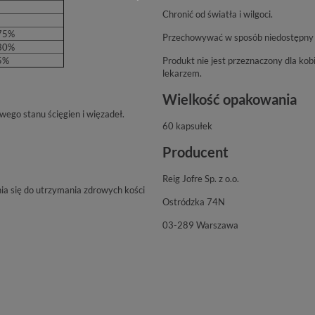
Chronić od światła i wilgoci.
75%
Przechowywać w sposób niedostępny d
30%
5%
Produkt nie jest przeznaczony dla kobie
lekarzem.
Wielkość opakowania
ego stanu ścięgien i więzadeł.
60 kapsułek
Producent
Reig Jofre Sp. z o.o.
ia się do utrzymania zdrowych kości
Ostródzka 74N
03-289 Warszawa