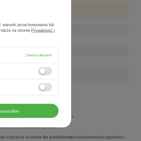
ć warunki przechowywania lub
 także na stronie
Prywatność i
Zawsze aktywne
ożycia w ciągu dnia.
wszystkie
a którykolwiek ze składników preparatu.
 substytut zróżnicowanej diety.
wy tryb życia są ważne dla prawidłowego funkcjonowania organizmu.