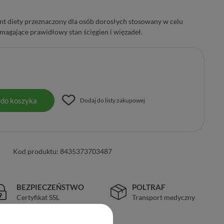
nt diety przeznaczony dla osób dorosłych stosowany w celu
magające prawidłowy stan ścięgien i więzadeł.
 do koszyka
Dodaj do listy zakupowej
Kod produktu:
8435373703487
BEZPIECZEŃSTWO
POLTRAF
Certyfikat SSL
Transport medyczny