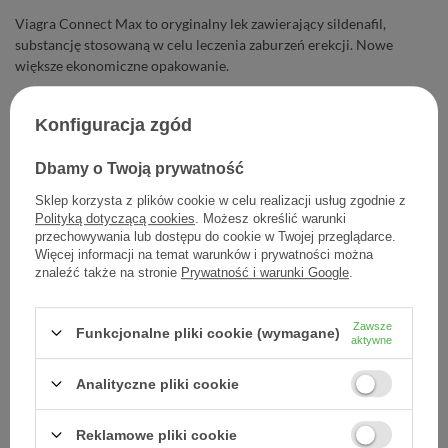
Viagra Connect Max to oryginalny lek zawierający sildenafil,
substancję stosowaną w celu leczenia zaburzeń erekcji. Nowe
większe ekonomiczne opakowanie.
49,84 zł
Konfiguracja zgód
Cena jednostkowa
12,46 zł / szt.
Dbamy o Twoją prywatność
Sklep korzysta z plików cookie w celu realizacji usług zgodnie z
-
Dodaj do koszyka
+
Polityką dotyczącą cookies
. Możesz określić warunki
przechowywania lub dostępu do cookie w Twojej przeglądarce.
Więcej informacji na temat warunków i prywatności można
Dodaj do listy zakupowej
znaleźć także na stronie
Prywatność i warunki Google
.
Zawsze
Funkcjonalne pliki cookie (wymagane)
aktywne
Producent:
UPJOHN EESV
Kod produktu:
1210001168510
Analityczne pliki cookie
Reklamowe pliki cookie