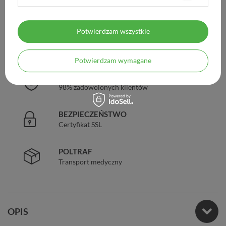
DARMOWA DOSTAWA
Już od 149 zł !
Potwierdzam wszystkie
DOŚWIADCZENIE
Legalna apteka od 2006 r.
Potwierdzam wymagane
ZAUFANIE
98% zadowolonych klientów
BEZPIECZEŃSTWO
Certyfikat SSL
POLTRAF
Transport medyczny
OPIS