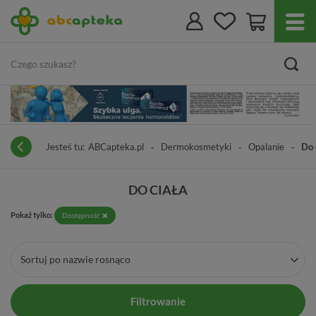
Jesteś tu:
ABCapteka.pl
Dermokosmetyki
Opalanie
Do 
DO CIAŁA
Pokaż tylko:
Dostępność
Sortuj po nazwie rosnąco
Filtrowanie