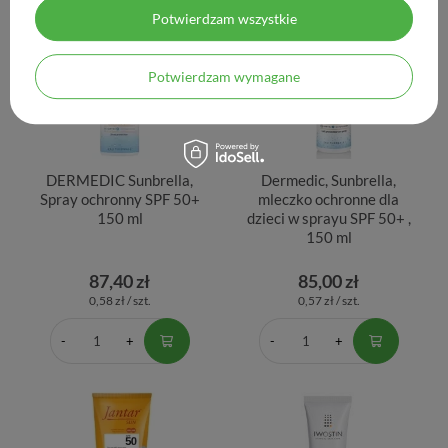
Potwierdzam wszystkie
Potwierdzam wymagane
DERMEDIC Sunbrella,
Dermedic, Sunbrella,
Spray ochronny SPF 50+
mleczko ochronne dla
150 ml
dzieci w sprayu SPF 50+ ,
150 ml
87,40 zł
85,00 zł
0,58 zł / szt.
0,57 zł / szt.