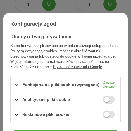
Konfiguracja zgód
Dbamy o Twoją prywatność
Sklep korzysta z plików cookie w celu realizacji usług zgodnie z
Polityką dotyczącą cookies
. Możesz określić warunki
przechowywania lub dostępu do cookie w Twojej przeglądarce.
Więcej informacji na temat warunków i prywatności można
znaleźć także na stronie
Prywatność i warunki Google
.
DAX SUN, emulsja
DERMEDIC Sunbrella
ochronna na twarz i ciało,
Baby, Mleczko ochronne
SPF 50, 50 ml
SPF 50 od 1. miesiąca życia
Zawsze
z prekursorem witaminy
Funkcjonalne pliki cookie (wymagane)
aktywne
D3 100 g
Analityczne pliki cookie
16,80 zł
82,50 zł
0,34 zł / szt.
0,83 zł / szt.
Reklamowe pliki cookie