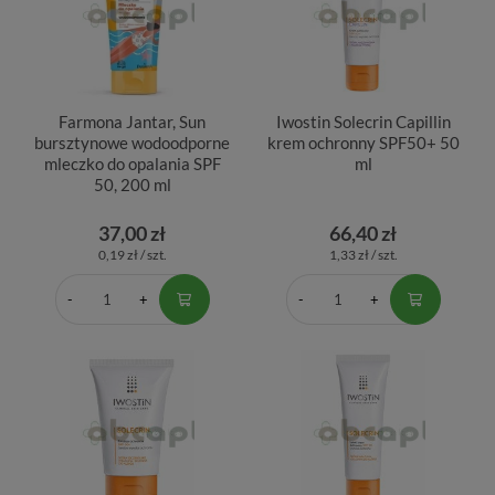
Farmona Jantar, Sun
Iwostin Solecrin Capillin
bursztynowe wodoodporne
krem ochronny SPF50+ 50
mleczko do opalania SPF
ml
50, 200 ml
37,00 zł
66,40 zł
0,19 zł / szt.
1,33 zł / szt.