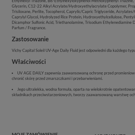
Ethylhexyl Triazone, Bis-Ethylhexyloxyphenol Methoxyphenyl Triazine
Glycerin, C12-22 Alkyl Acrylate/Hydroxyethylacrylate Copolymer, Prop
Trisiloxane, Perlite, Tocopherol, Caprylic/Capric Triglyceride, Acrylat
Caprylyl Glycol, Hydrolyzed Rice Protein, Hydroxyethylcellulose, Penty
Dicamphor Sulfonic Acid, Triethanolamine, Trisodium Ethylenediamine Di
Parfum / Fragrance.
Zastosowanie
Vichy Capital Soleil UV-Age Daily Fluid jest odpowiedni dla każdego typ
Właściwości
UV AGE DAILY zapewnia zaawansowaną ochronę przed promieniow
chronić skórę przed zmarszczkami i przebarwieniami.
Jego ultralekka, wodna formuła, oparta na wielokrotnie opatentowan
składnikach przeciwstarzeniowych, tworzy zaawansowaną warstwę oc
MOJE ZAMÓWIENIE