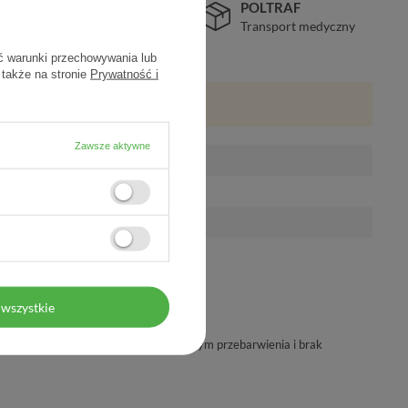
BEZPIECZEŃSTWO
POLTRAF
Certyfikat SSL
Transport medyczny
ć warunki przechowywania lub
 także na stronie
Prywatność i
Zawsze aktywne
wszystkie
ć korygująca oznaki fotostarzenia, w tym przebarwienia i brak