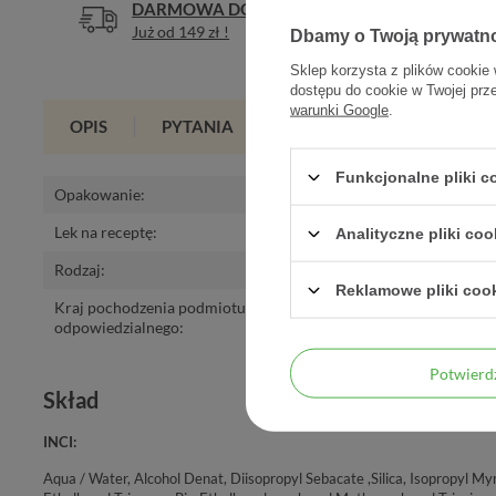
DARMOWA DOSTAWA
DOŚWIA
Już od 149 zł !
Legalna a
Dbamy o Twoją prywatn
Sklep korzysta z plików cookie 
dostępu do cookie w Twojej prz
warunki Google
.
OPIS
PYTANIA
OPINIE
(0)
Funkcjonalne pliki 
Opakowanie
:
40 ml
Lek na receptę
:
nie
Analityczne pliki coo
Rodzaj
:
Kosmetyk
Reklamowe pliki coo
Kraj pochodzenia podmiotu 
Polska
odpowiedzialnego
:
Potwier
Skład
INCI:
Aqua / Water, Alcohol Denat, Diisopropyl Sebacate ,Silica, Isopropyl Myr