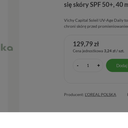
się skóry SPF 50+, 40 
Vichy Capital Soleil UV-Age Daily t
chroni skórę przed promieniowanie
129,79 zł
Cena jednostkowa
3,24 zł / szt.
-
Dodaj
+
Producent:
L'OREAL POLSKA