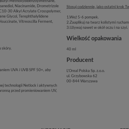
, Butyl Methoxydibenzoylmethane,
anediol, Niacinamide, Drometrizole
Stosuj codziennie, jako ostatni krok Tw
es/C10-30 Alkyl Acrylate Crosspolymer,
lene Glycol, Terephthalylidene
1.Weź 5-6 pompek.
succinate, Vitreoscilla Ferment,
2.Zaaplikuj na twarz kolistymi ruchami
3.Używaj nawet w okół oczu i na szyi.
Wielkość opakowania
u skóry.
40 ml
Producent
aniem UVA i UVB SPF 50+, aby
L'Oreal Polska Sp. z.o.o.
ul. Grzybowska 62
00-844 Warszawa
ej technologii Netlock i aktywnych
hronną przed promieniowaniem UV,