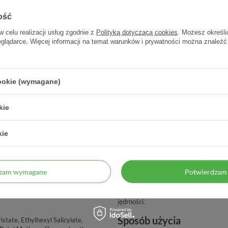
DCZENIE
ZAUFANIE
pteka od 2006 r.
98% zadowolonych klientów
ość
w celu realizacji usług zgodnie z
Polityką dotyczącą cookies
. Możesz określi
eglądarce. Więcej informacji na temat warunków i prywatności można znaleźć
cookie (wymagane)
kie
kie
dzam wymagane
Potwierdzam 
wyjątkowo odporną i niewidoczną.
Potwierdzona klinicznie skutecznoś
jędrności.
Sposób użycia
istate, Ethylhexyl Salicylate,