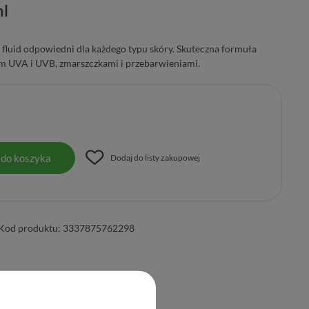
ml
o fluid odpowiedni dla każdego typu skóry. Skuteczna formuła
m UVA i UVB, zmarszczkami i przebarwieniami.
 do koszyka
Dodaj do listy zakupowej
Kod produktu:
3337875762298