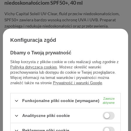
niedoskonałościom SPF50+, 40 ml
Vichy Capital Soleil UV-Clear, fluid przeciw niedoskonałościom,
SPF50+ zawiera bardzo wysoką ochronę UVA i UVB. Preparat
zapobiega i redukuje niedoskonałości oraz przebrawienia.
Konfiguracja zgód
132,21 zł
Cena jednostkowa
3,31 zł / szt.
Dbamy o Twoją prywatność
Sklep korzysta z plików cookie w celu realizacji usług zgodnie z
-
Dodaj do koszyka
+
Polityką dotyczącą cookies
. Możesz określić warunki
przechowywania lub dostępu do cookie w Twojej przeglądarce.
Więcej informacji na temat warunków i prywatności można
Dodaj do listy zakupowej
znaleźć także na stronie
Prywatność i warunki Google
.
Zawsze
Funkcjonalne pliki cookie (wymagane)
aktywne
Producent:
L'OREAL POLSKA
Analityczne pliki cookie
Kod produktu:
3337875837149
Reklamowe pliki cookie