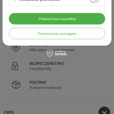
DARMOWA DOSTAWA
Już od 149 zł !
Potwierdzam wszystkie
DOŚWIADCZENIE
Legalna apteka od 2006 r.
Potwierdzam wymagane
ZAUFANIE
98% zadowolonych klientów
BEZPIECZEŃSTWO
Certyfikat SSL
POLTRAF
Transport medyczny
OPIS