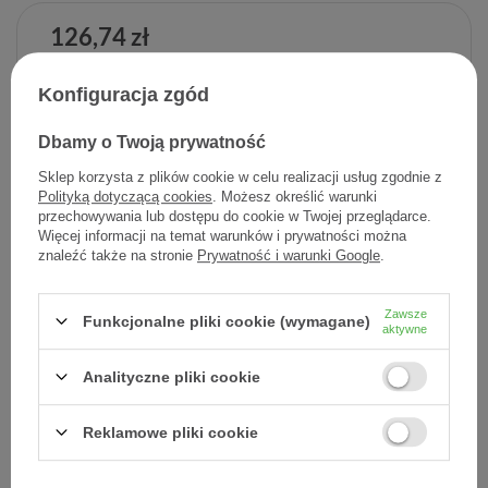
126,74 zł
Cena jednostkowa
0,25 zł / szt.
Konfiguracja zgód
-
Dodaj do koszyka
+
Dbamy o Twoją prywatność
Sklep korzysta z plików cookie w celu realizacji usług zgodnie z
Dodaj do listy zakupowej
Polityką dotyczącą cookies
. Możesz określić warunki
przechowywania lub dostępu do cookie w Twojej przeglądarce.
Więcej informacji na temat warunków i prywatności można
znaleźć także na stronie
Prywatność i warunki Google
.
Producent:
L'OREAL POLSKA
Kod produktu:
3337875828277
Zawsze
Funkcjonalne pliki cookie (wymagane)
aktywne
Analityczne pliki cookie
DARMOWA DOSTAWA
Już od 149 zł !
Reklamowe pliki cookie
DOŚWIADCZENIE