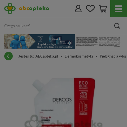
Jesteś tu:
ABCapteka.pl
Dermokosmetyki
Pielęgnacja wło