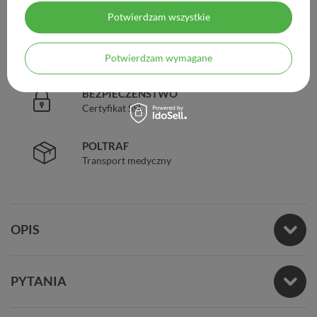
Legalna apteka od 2006 r.
Potwierdzam wszystkie
ZAUFANIE
98% zadowolonych klientów
Potwierdzam wymagane
BEZPIECZEŃSTWO
Certyfikat SSL
POLTRAF
Transport medyczny
OPIS
PYTANIA