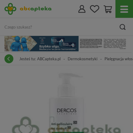
Jesteś tu:
ABCapteka.pl
Dermokosmetyki
Pielęgnacja wło