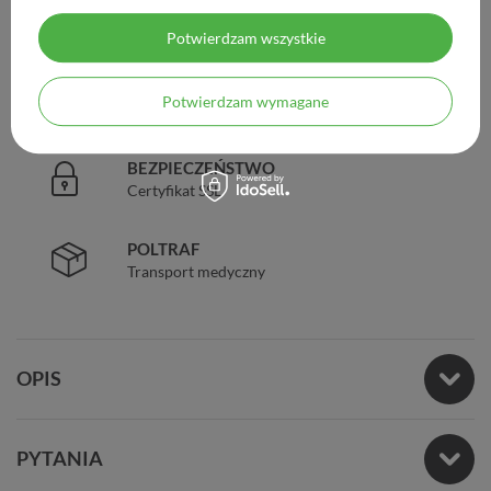
DOŚWIADCZENIE
Legalna apteka od 2006 r.
Potwierdzam wszystkie
ZAUFANIE
Potwierdzam wymagane
98% zadowolonych klientów
BEZPIECZEŃSTWO
Certyfikat SSL
POLTRAF
Transport medyczny
OPIS
PYTANIA