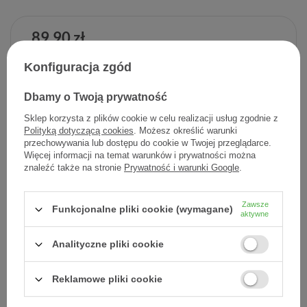
89,90 zł
Cena jednostkowa
0,23 zł / szt.
Konfiguracja zgód
-
Dodaj do koszyka
+
Dbamy o Twoją prywatność
Sklep korzysta z plików cookie w celu realizacji usług zgodnie z
Dodaj do listy zakupowej
Polityką dotyczącą cookies
. Możesz określić warunki
przechowywania lub dostępu do cookie w Twojej przeglądarce.
Więcej informacji na temat warunków i prywatności można
znaleźć także na stronie
Prywatność i warunki Google
.
Producent:
L'OREAL POLSKA
Zawsze
Funkcjonalne pliki cookie (wymagane)
Kod produktu:
3337875492799
aktywne
Analityczne pliki cookie
DARMOWA DOSTAWA
Już od 149 zł !
Reklamowe pliki cookie