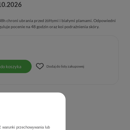
10.2026
8h chroni ubrania przed żółtymi i białymi plamami. Odpowiedni
uluje pocenie na 48 godzin oraz koi podrażnienia skóry.
 do koszyka
Dodaj do listy zakupowej
Kod produktu:
3337875585750
ć warunki przechowywania lub