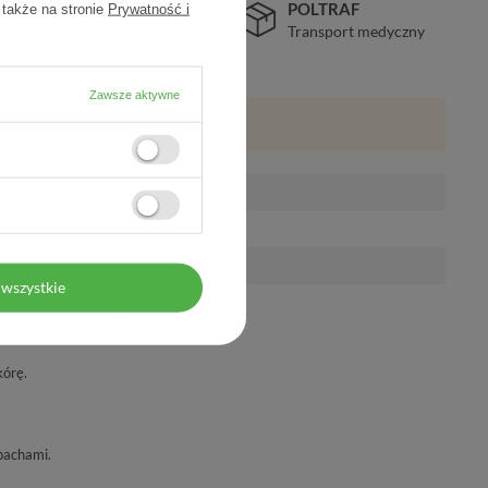
BEZPIECZEŃSTWO
POLTRAF
 także na stronie
Prywatność i
Certyfikat SSL
Transport medyczny
Zawsze aktywne
wszystkie
kórę.
pachami.