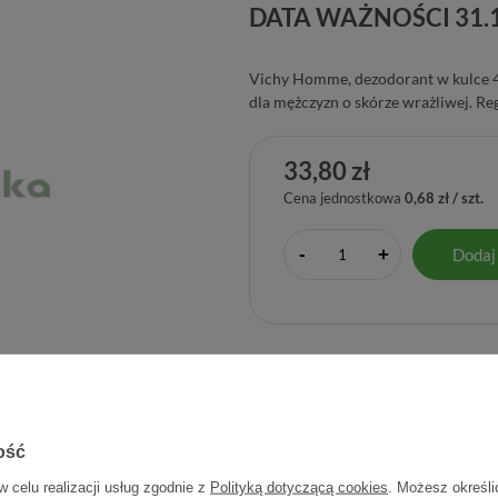
DATA WAŻNOŚCI 31.
Vichy Homme, dezodorant w kulce 4
dla mężczyzn o skórze wrażliwej. Reg
33,80 zł
Cena jednostkowa
0,68 zł / szt.
-
Dodaj
+
Producent:
L'OREAL POLSKA
ość
w celu realizacji usług zgodnie z
Polityką dotyczącą cookies
. Możesz określi