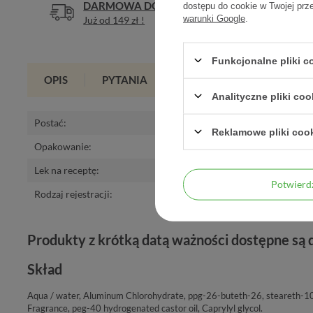
DARMOWA DOSTAWA
DOŚWIA
dostępu do cookie w Twojej prz
warunki Google
.
Już od 149 zł !
Legalna a
Funkcjonalne pliki 
OPIS
PYTANIA
OPINIE
(0)
Analityczne pliki coo
Postać
:
płyn do stos.na 
Reklamowe pliki coo
Opakowanie
:
50 ml
Lek na receptę
:
nie
Potwier
Rodzaj rejestracji
:
Kosmetyk
Produkty z krótką datą ważności dostępne są
Skład
Aqua / water, Aluminum Chlorohydrate, ppg-26-buteth-26, steareth-1
Fragrance, peg-40 hydrogenated castor oil, Caprylyl glycol.