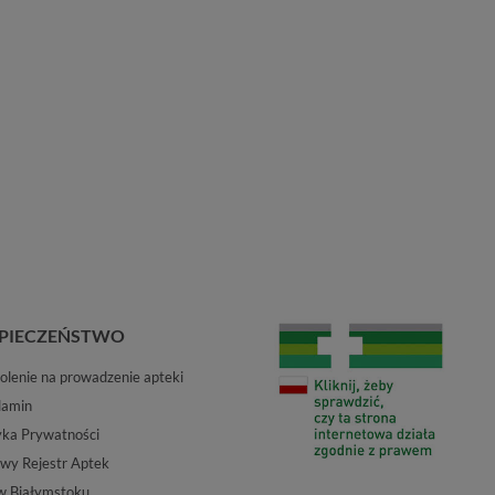
PIECZEŃSTWO
lenie na prowadzenie apteki
lamin
yka Prywatności
wy Rejestr Aptek
w Białymstoku