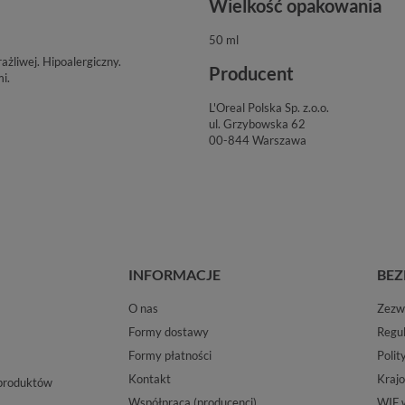
Wielkość opakowania
50 ml
żliwej. Hipoalergiczny.
Producent
i.
L'Oreal Polska Sp. z.o.o.
ul. Grzybowska 62
00-844 Warszawa
INFORMACJE
BEZ
O nas
Zezwo
Formy dostawy
Regu
Formy płatności
Polit
Kontakt
Krajo
 produktów
Współpraca (producenci)
WIF 