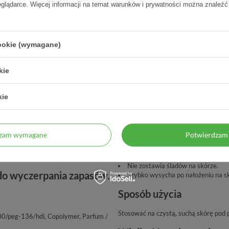
DCZENIE
ZAUFANIE
eglądarce. Więcej informacji na temat warunków i prywatności można znaleźć
pteka od 2006 r.
98% zadowolonych klientów
cookie (wymagane)
kie
skór.
,
roll-on
kie
dzam wymagane
Potwierdzam 
Nie zostawia śladów na skórze.
 do wyczerpania zapasów.
Szybko wysycha po nałożeniu na s
Sposób użycia
Stosować na czystą, suchą skórę pod 
00/peg-136/hdi, Copolymer, Parfum /