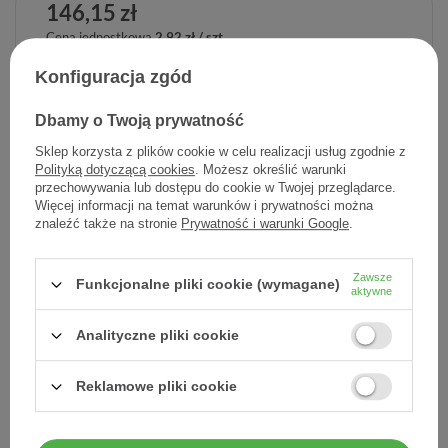
146,15 zł
Cena jednostkowa
2,92 zł / szt.
Konfiguracja zgód
-
Dodaj do koszyka
+
Dbamy o Twoją prywatność
Dodaj do listy zakupowej
Sklep korzysta z plików cookie w celu realizacji usług zgodnie z
Polityką dotyczącą cookies
. Możesz określić warunki
przechowywania lub dostępu do cookie w Twojej przeglądarce.
Więcej informacji na temat warunków i prywatności można
znaleźć także na stronie
Prywatność i warunki Google
.
Producent:
L'OREAL POLSKA
Kod produktu:
3337875921947
Zawsze
Funkcjonalne pliki cookie (wymagane)
aktywne
Analityczne pliki cookie
DARMOWA DOSTAWA
Już od 149 zł !
Reklamowe pliki cookie
DOŚWIADCZENIE
Legalna apteka od 2006 r.