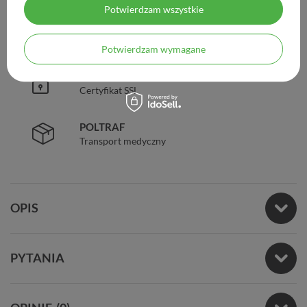
Potwierdzam wszystkie
ZAUFANIE
98% zadowolonych klientów
Potwierdzam wymagane
BEZPIECZEŃSTWO
Certyfikat SSL
POLTRAF
Transport medyczny
OPIS
PYTANIA