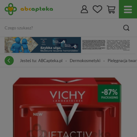
Jesteś tu:
ABCapteka.pl
Dermokosmetyki
Pielęgnacja twar