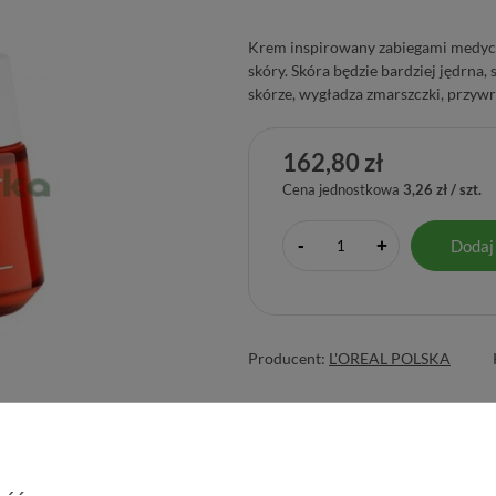
Krem inspirowany zabiegami medycyn
skóry. Skóra będzie bardziej jędrna,
skórze, wygładza zmarszczki, przywr
162,80 zł
Cena jednostkowa
3,26 zł / szt.
-
Dodaj
+
Producent:
L'OREAL POLSKA