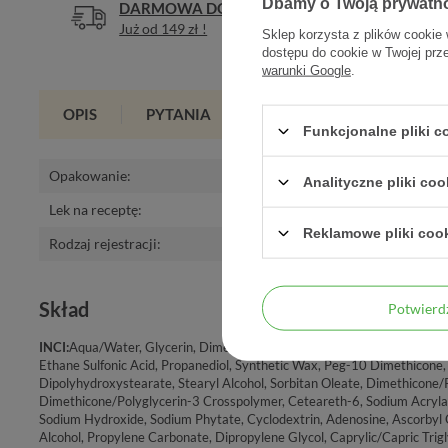
Dbamy o Twoją prywatn
DARMOWA DOSTAWA
DOŚWIA
Już od 149 zł !
Legalna a
Sklep korzysta z plików cookie 
dostępu do cookie w Twojej prz
warunki Google
.
OPIS
PYTANIA
OPINIE
(0)
Funkcjonalne pliki 
Opakowanie
:
50 ml
Analityczne pliki coo
Lek na receptę
:
nie
Reklamowe pliki coo
Rodzaj rejestracji
:
Kosmetyk
Skład
Potwier
INCI:
Aqua/Water, Glycerin, Dimethicone, Isohexadecane, Alcohol Denat.
Ethane Sulfonic Acid, Propanediol, Synthetic Wax, Peg-10 Dimethicone,
Dipolyhydroxystearate, Stearyl Alcohol, Sorbitan Oleate, Dimethicon
Dimethicone/Polyglycerin-3 Crosspolymer, Ceteareth-6, Sodium Acryla
Sodium Hydroxide, Sodium Phytate, Cyclodextrin, Adenosine, Ascorbyl 
Alcohol, Propylene Carbonate, Dipropylene Glycol, Caprylic/Capric Trigl