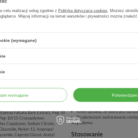
ość
DCZENIE
ZAUFANIE
pteka od 2006 r.
98% zadowolonych klientów
w celu realizacji usług zgodnie z
Polityką dotyczącą cookies
. Możesz określi
eglądarce. Więcej informacji na temat warunków i prywatności można znaleźć
cookie (wymagane)
kie
kie
Poprawia owal twarzy.
dzam wymagane
Potwierdzam 
Wyrównuje koloryt skóry.
Zawiera m.in. połączenie dwóch 
koloryt skóry pochodnej witaminy C 
, Silica, Hydroxyethylpiperazine
Krem sprawia, że skóra jest bardzi
 Eperua Falcata Bark Extract, Peg-30
Po pierwszym zastosowaniu następu
e/Peg-10/15 Crosspolymer,
wygładzona.
tes Copolymer, Sodium Citrate,
Glucoside, Nylon-12, Isopropyl
Stosowanie
yceride, Caprylyl Glycol, Acetyl