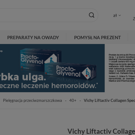
zł
Z
PREPARATY NA OWADY
POMYSŁ NA PREZENT
Pielęgnacja przeciwzmarszczkowa
40+
Vichy Liftactiv Collagen Spec
Vichy Liftactiv Collag