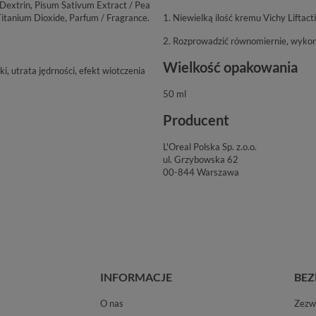
 Dextrin, Pisum Sativum Extract / Pea
Titanium Dioxide, Parfum / Fragrance.
1. Niewielką ilość kremu Vichy Liftact
2. Rozprowadzić równomiernie, wykon
Wielkość opakowania
i, utrata jędrności, efekt wiotczenia
50 ml
Producent
L'Oreal Polska Sp. z.o.o.
ul. Grzybowska 62
00-844 Warszawa
INFORMACJE
BEZ
O nas
Zezwo