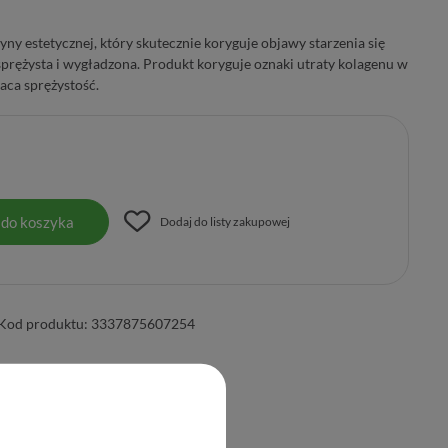
y estetycznej, który skutecznie koryguje objawy starzenia się
 sprężysta i wygładzona. Produkt koryguje oznaki utraty kolagenu w
aca sprężystość.
 do koszyka
Dodaj do listy zakupowej
Kod produktu:
3337875607254