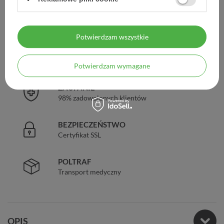
DARMOWA DOSTAWA
Już od 149 zł !
Potwierdzam wszystkie
DOŚWIADCZENIE
Legalna apteka od 2006 r.
Potwierdzam wymagane
ZAUFANIE
98% zadowolonych klientów
BEZPIECZEŃSTWO
Certyfikat SSL
POLTRAF
Transport medyczny
OPIS