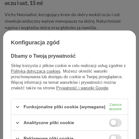
oczu i ust, 15 ml
Vichy Neovadiol, korygujący krem do skóry wokół oczu i ust
niweluje widoczny wpływ menopauzy na skórę. Natychmiast
napina i wygładza skórę oraz głęboko ją nawilża.
Konfiguracja zgód
102,00 zł
Cena jednostkowa
6,80 zł / szt.
Dbamy o Twoją prywatność
Sklep korzysta z plików cookie w celu realizacji usług zgodnie z
-
Dodaj do koszyka
+
Polityką dotyczącą cookies
. Możesz określić warunki
przechowywania lub dostępu do cookie w Twojej przeglądarce.
Więcej informacji na temat warunków i prywatności można
Dodaj do listy zakupowej
znaleźć także na stronie
Prywatność i warunki Google
.
Zawsze
Funkcjonalne pliki cookie (wymagane)
aktywne
Producent:
L'OREAL POLSKA
Analityczne pliki cookie
Kod produktu:
3337875824033
Reklamowe pliki cookie