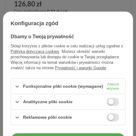
126,80 zł
Cena jednostkowa
0,32 zł / szt.
Konfiguracja zgód
-
Dodaj do koszyka
+
Dbamy o Twoją prywatność
Dodaj do listy zakupowej
Sklep korzysta z plików cookie w celu realizacji usług zgodnie z
Polityką dotyczącą cookies
. Możesz określić warunki
przechowywania lub dostępu do cookie w Twojej przeglądarce.
Więcej informacji na temat warunków i prywatności można
znaleźć także na stronie
Prywatność i warunki Google
.
Producent:
L'OREAL POLSKA
Kod produktu:
3337875862066
Zawsze
Funkcjonalne pliki cookie (wymagane)
aktywne
Analityczne pliki cookie
DARMOWA DOSTAWA
Już od 149 zł !
Reklamowe pliki cookie
DOŚWIADCZENIE
Legalna apteka od 2006 r.