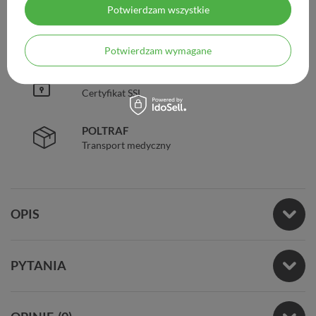
Potwierdzam wszystkie
ZAUFANIE
98% zadowolonych klientów
Potwierdzam wymagane
BEZPIECZEŃSTWO
Certyfikat SSL
POLTRAF
Transport medyczny
OPIS
PYTANIA