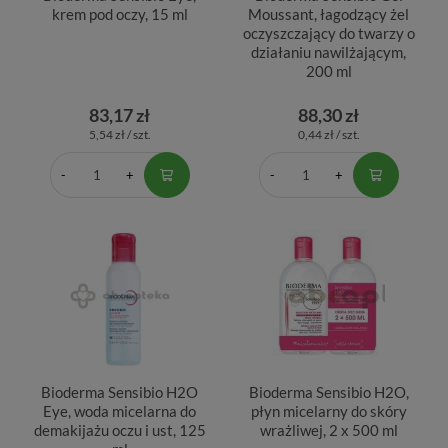
krem pod oczy, 15 ml
Moussant, łagodzący żel
oczyszczający do twarzy o
działaniu nawilżającym,
200 ml
83,17 zł
88,30 zł
5,54 zł / szt.
0,44 zł / szt.
Bioderma Sensibio H2O
Bioderma Sensibio H2O,
Eye, woda micelarna do
płyn micelarny do skóry
demakijażu oczu i ust, 125
wrażliwej, 2 x 500 ml