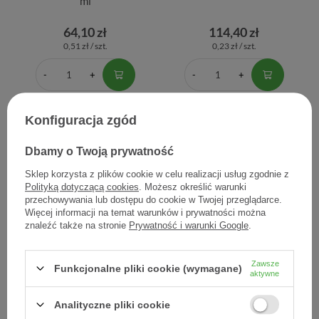
ml
64,10 zł
114,40 zł
0,51 zł / szt.
0,23 zł / szt.
Konfiguracja zgód
Dbamy o Twoją prywatność
Sklep korzysta z plików cookie w celu realizacji usług zgodnie z
Polityką dotyczącą cookies
. Możesz określić warunki
przechowywania lub dostępu do cookie w Twojej przeglądarce.
Więcej informacji na temat warunków i prywatności można
znaleźć także na stronie
Prywatność i warunki Google
.
Bioderma Sensibio H2O,
Bioderma Sensibio H2O,
woda micelarna, 250 ml
woda micelarna, 500 ml
Zawsze
Funkcjonalne pliki cookie (wymagane)
54,51 zł
53,30 zł
aktywne
0,22 zł / ml
0,11 zł / szt.
Analityczne pliki cookie