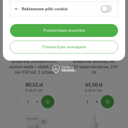
Reklamowe pliki cookie
Potwierdzam wszystkie
Potwierdzam wymagane
Bioderma Sensibio H2O,
Bioderma Sensibio, AR
zestaw woda + olejek (500
H20 woda micelarna, 250
ml+150 ml), 1 sztuka
ml
80,52 zł
65,50 zł
0,16 zł / szt.
0,26 zł / szt.