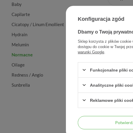
Baby
Capilarte
Konfiguracja zgód
Cicatopy / Linum Emollient
Dbamy o Twoją prywatn
Hydrain
Sklep korzysta z plików cookie 
Melumin
dostępu do cookie w Twojej prz
warunki Google
.
Normacne
Oilage
Funkcjonalne pliki 
Redness / Angio
Dermedic 
Sunbrella
antybakte
Analityczne pliki coo
skóra 
trąd
Reklamowe pliki coo
Potwier