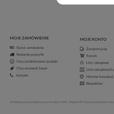
MOJE ZAMÓWIENIE
MOJE KONTO
Status zamówienia
Zarejestruj się
Śledzenie przesyłki
Koszyk
Chcę zareklamować produkt
Listy zakupowe
Chcę wymienić towar
Lista zakupionych
Kontakt
Historia transakcji
Newsletter
W sklepie prezentujemy ceny brutto (z VAT).
Stawki VAT dla konsumentów z kr