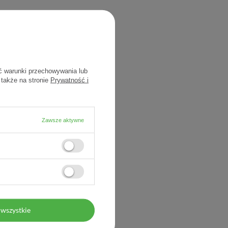
ć warunki przechowywania lub
 także na stronie
Prywatność i
Zawsze aktywne
dic, Normacne Therapy,
tranawilżający krem
rający farmakoterapię,
40 ml
74,20 zł
1,86 zł / szt.
wszystkie