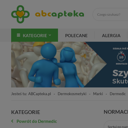
KATEGORIE
POLECANE
ALERGIA
Jesteś tu:
ABCapteka.pl
Dermokosmetyki
Marki
Dermedic
NORMAC
KATEGORIE
Powrót do Dermedic
Sortuj po na