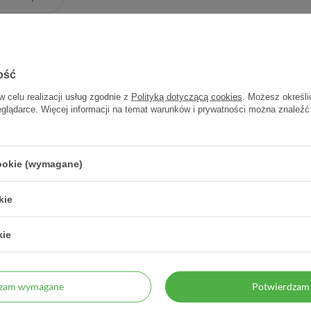
ość
w celu realizacji usług zgodnie z
Polityką dotyczącą cookies
. Możesz określi
eglądarce. Więcej informacji na temat warunków i prywatności można znaleźć
cookie (wymagane)
Normacne Preventi,
Dermedic Normacne Preventi,
Derme
ryjny żel do mycia,
Tonik oczyszczająco-
Ul
kie
mieszana, tłusta,
regulujący, 200 ml
wspie
zikowa, 500 ml
kie
59,50 zł
25,70 zł
0,12 zł / szt.
0,13 zł / szt.
dzam wymagane
Potwierdzam 