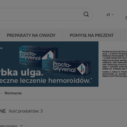
zł
Z
PREPARATY NA OWADY
POMYSŁ NA PREZENT
Normacne
NE
ilość produktów:
3
zwie rosnąco