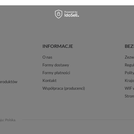
INFORMACJE
BEZ
O nas
Zezwo
Formy dostawy
Regu
Formy płatności
Polit
Kontakt
Krajo
 produktów
Współpraca (producenci)
WIF 
Stron
aju:
Polska
.