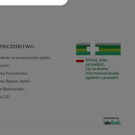
PIECZEŃSTWO
lenie na prowadzenie apteki
lamin
yka Prywatności
wy Rejestr Aptek
w Białymstoku
y GIF