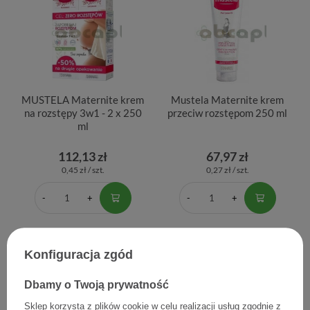
MUSTELA Maternite krem
Mustela Maternite krem
na rozstępy 3w1 - 2 x 250
przeciw rozstępom 250 ml
ml
112,13 zł
67,97 zł
0,45 zł / szt.
0,27 zł / szt.
Konfiguracja zgód
Dbamy o Twoją prywatność
Sklep korzysta z plików cookie w celu realizacji usług zgodnie z