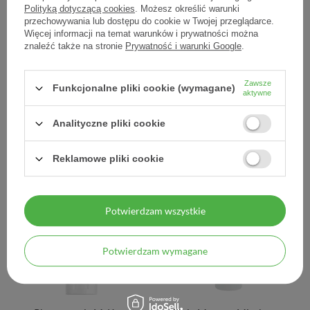
Polityką dotyczącą cookies
. Możesz określić warunki
przechowywania lub dostępu do cookie w Twojej przeglądarce.
Więcej informacji na temat warunków i prywatności można
Olej ze słodkich migdałów,
Pharmaceris M Tocoreduct
znaleźć także na stronie
Prywatność i warunki Google
.
100 ml
Forte, preparat
zmniejszający istniejące
rozstępy i blizny
Zawsze
Funkcjonalne pliki cookie (wymagane)
poporodowe, 75 ml
aktywne
24,80 zł
60,10 zł
Analityczne pliki cookie
0,25 zł / szt.
0,80 zł / szt.
Reklamowe pliki cookie
Potwierdzam wszystkie
Potwierdzam wymagane