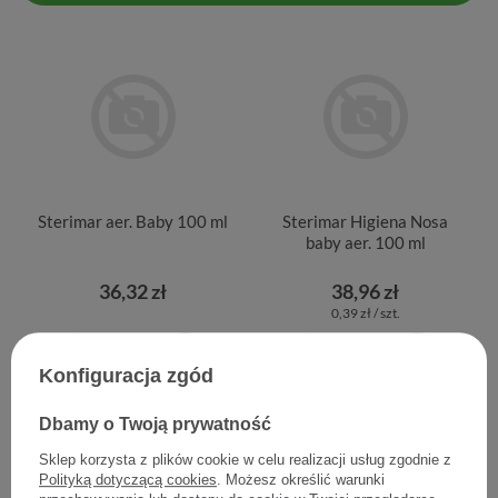
Sterimar aer. Baby 100 ml
Sterimar Higiena Nosa
baby aer. 100 ml
36,32 zł
38,96 zł
0,39 zł / szt.
Konfiguracja zgód
POLECANE
Dbamy o Twoją prywatność
Sklep korzysta z plików cookie w celu realizacji usług zgodnie z
Polityką dotyczącą cookies
. Możesz określić warunki