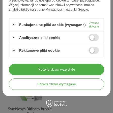
przechowywania lub dostępu do cookie w Twojej przeglądarce.
Więcej informacji na temat warunków i prywatności można
znaleźć także na stronie
Prywatność i warunki Google
.
Symbiosys Alflorex IBS
Symbiosys Alflorex, 30
Zawsze
Funkcjonalne pliki cookie (wymagane)
aktywne
Junior, 30 saszetek
kapsułek
Analityczne pliki cookie
43,50 zł
55,90 zł
1,45 zł / szt.
1,86 zł / szt.
Reklamowe pliki cookie
Potwierdzam wszystkie
Potwierdzam wymagane
Symbiosys Bifibaby krople,