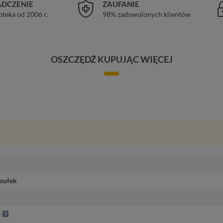
DCZENIE
ZAUFANIE
pteka od 2006 r.
98% zadowolonych klientów
OSZCZĘDŹ KUPUJĄC WIĘCEJ
sułek
y