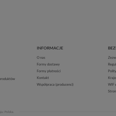
INFORMACJE
BEZ
O nas
Zezwo
Formy dostawy
Regu
Formy płatności
Polit
Kontakt
Krajo
 produktów
Współpraca (producenci)
WIF 
Stron
aju:
Polska
.