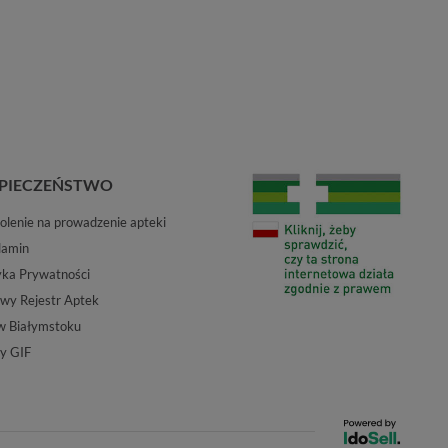
PIECZEŃSTWO
lenie na prowadzenie apteki
lamin
yka Prywatności
wy Rejestr Aptek
w Białymstoku
y GIF