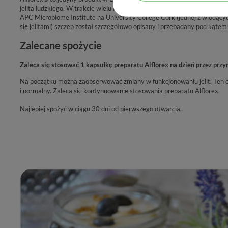
jelita ludzkiego. W trakcie wielu lat badań prowadzonych przez naukowc
APC Microbiome Institute na University College Cork (jednej z wiodącyc
się jelitami) szczep został szczegółowo opisany i przebadany pod kątem
Zalecane spożycie
Zaleca się stosować 1 kapsułkę preparatu Alflorex na dzień przez przy
Na początku można zaobserwować zmiany w funkcjonowaniu jelit. Ten o
i normalny. Zaleca się kontynuowanie stosowania preparatu Alflorex.
Najlepiej spożyć w ciągu 30 dni od pierwszego otwarcia.