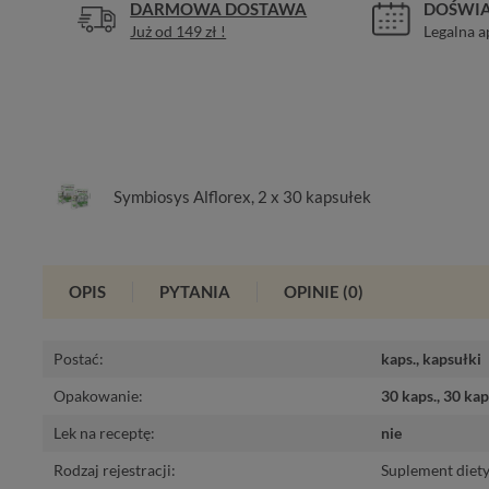
DARMOWA DOSTAWA
DOŚWIA
Już od 149 zł !
Legalna a
Symbiosys Alflorex, 2 x 30 kapsułek
OPIS
PYTANIA
OPINIE
(0)
Postać
:
kaps.
,
kapsułki
Opakowanie
:
30 kaps.
,
30 kap
Lek na receptę
:
nie
Rodzaj rejestracji
:
Suplement diet