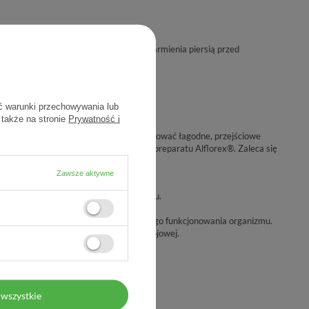
dników preparatu. W okresie ciąży i karmienia piersią przed
ę z lekarzem lub farmaceutą.
ć warunki przechowywania lub
 także na stronie
Prywatność i
szych 4 tygodni stosowania mogą występować łagodne, przejściowe
ormalny, przejściowy objaw stosowania preparatu Alflorex®. Zaleca się
.
Zawsze aktywne
ożycia w ciągu dnia.
a którykolwiek ze składników preparatu.
 substytut zróżnicowanej diety.
wy tryb życia są ważne dla prawidłowego funkcjonowania organizmu.
la małych dzieci, w temperaturze pokojowej.
wszystkie