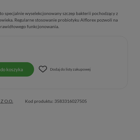
 to specjalnie wyselekcjonowany szczep bakterii pochodzący z
ieka. Regularne stosowanie probiotyku Alflorex pozwoli na
h prawidłowego funkcjonowania.
 do koszyka
Dodaj do listy zakupowej
Z O.O.
Kod produktu:
3583316027505