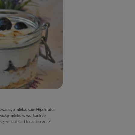
entowanego mleka, sam Hipokrates
ewożąc mleko w workach ze
ę zmieniać… i to na lepsze. Z