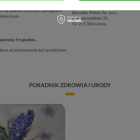
Producent
ów z Alimentary Health Ltd. oraz z
h na świecie instytucji zajmujących
Biocodex Polska Sp. zo.o.,
 klinicznym.
ul. Krakowiaków 34,
02-255 Warszawa.
najmniej 4 tygodnie.
kres przystosowania jest przejściowy
PORADNIK ZDROWIA I URODY