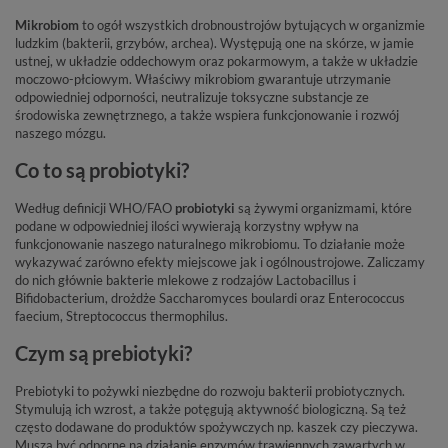
Mikrobiom
to ogół wszystkich drobnoustrojów bytujących w organizmie
ludzkim (bakterii, grzybów, archea). Występują one na skórze, w jamie
ustnej, w układzie oddechowym oraz pokarmowym, a także w układzie
moczowo-płciowym. Właściwy mikrobiom gwarantuje utrzymanie
odpowiedniej odporności, neutralizuje toksyczne substancje ze
środowiska zewnętrznego, a także wspiera funkcjonowanie i rozwój
naszego mózgu.
Co to są probiotyki?
Według definicji WHO/FAO
probiotyki
są żywymi organizmami, które
podane w odpowiedniej ilości wywierają korzystny wpływ na
funkcjonowanie naszego naturalnego mikrobiomu. To działanie może
wykazywać zarówno efekty miejscowe jak i ogólnoustrojowe. Zaliczamy
do nich głównie bakterie mlekowe z rodzajów Lactobacillus i
Bifidobacterium, drożdże Saccharomyces boulardi oraz Enterococcus
faecium, Streptococcus thermophilus.
Czym są prebiotyki?
Prebiotyki to pożywki niezbędne do rozwoju bakterii probiotycznych.
Stymulują ich wzrost, a także potęgują aktywność biologiczną. Są też
często dodawane do produktów spożywczych np. kaszek czy pieczywa.
Muszą być odporne na działanie enzymów trawiennych zawartych w