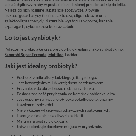
soku żołądkowym aby w postaci niezmienionej przedostać się do jelita.
Należą do nich roślinne substancje spożywcze, głównie
fruktooligosacharydy (inulina, laktuloza, oligofruktoza) oraz
galaktooligosacharydy. Naturalnie występują w porze, bananie,
szparagach, cykorii, czosnku oraz cebuli.
Co to jest synbiotyk?
Połączenie probiotyku oraz prebiotyku określamy jako synbiotyk, np.:
Sanprobi Super Formuła
,
Multilac
, Lacidar.
Jaki jest idealny probiotyk?
Pochodzi z mikroflory ludzkiego jelita grubego.
Jest bezwzględnym lub względnym beztlenowcem.
Przynależy do określonego rodzaju i gatunku.
Posiada zdolność przylegania do komórek nabłonka jelita.
Jest odporny na kwaśne pH soku żołądkowego, enzymy
trawienne i sole żółci.
Nie wykazuje właściwości toksycznych i patogennych.
Hamuje działanie szkodliwych bakterii.
Ma trwałą postać biologiczną.
Łatwo kolonizuje docelowe miejsca w organizmie.