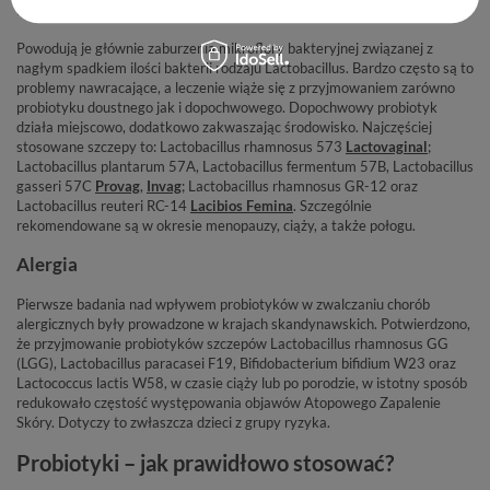
Infekcje układu moczowo-płciowego
Powodują je głównie zaburzenia mikroflory bakteryjnej związanej z
nagłym spadkiem ilości bakterii rodzaju Lactobacillus. Bardzo często są to
problemy nawracające, a leczenie wiąże się z przyjmowaniem zarówno
probiotyku doustnego jak i dopochwowego. Dopochwowy probiotyk
działa miejscowo, dodatkowo zakwaszając środowisko. Najczęściej
stosowane szczepy to: Lactobacillus rhamnosus 573
Lactovaginal
;
Lactobacillus plantarum 57A, Lactobacillus fermentum 57B, Lactobacillus
gasseri 57C
Provag
,
Invag
; Lactobacillus rhamnosus GR-12 oraz
Lactobacillus reuteri RC-14
Lacibios Femina
. Szczególnie
rekomendowane są w okresie menopauzy, ciąży, a także połogu.
Alergia
Pierwsze badania nad wpływem probiotyków w zwalczaniu chorób
alergicznych były prowadzone w krajach skandynawskich. Potwierdzono,
że przyjmowanie probiotyków szczepów Lactobacillus rhamnosus GG
(LGG), Lactobacillus paracasei F19, Bifidobacterium bifidium W23 oraz
Lactococcus lactis W58, w czasie ciąży lub po porodzie, w istotny sposób
redukowało częstość występowania objawów Atopowego Zapalenie
Skóry. Dotyczy to zwłaszcza dzieci z grupy ryzyka.
Probiotyki – jak prawidłowo stosować?