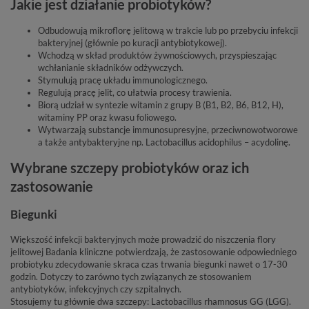
Jakie jest działanie probiotyków?
Odbudowują mikroflorę jelitową w trakcie lub po przebyciu infekcji
bakteryjnej (głównie po kuracji antybiotykowej).
Wchodzą w skład produktów żywnościowych, przyspieszając
wchłanianie składników odżywczych.
Stymulują pracę układu immunologicznego.
Regulują pracę jelit, co ułatwia procesy trawienia.
Biorą udział w syntezie witamin z grupy B (B1, B2, B6, B12, H),
witaminy PP oraz kwasu foliowego.
Wytwarzają substancje immunosupresyjne, przeciwnowotworowe
a także antybakteryjne np. Lactobacillus acidophilus – acydolinę.
Wybrane szczepy probiotyków oraz ich
zastosowanie
Biegunki
Większość infekcji bakteryjnych może prowadzić do niszczenia flory
jelitowej Badania kliniczne potwierdzają, że zastosowanie odpowiedniego
probiotyku zdecydowanie skraca czas trwania biegunki nawet o 17-30
godzin. Dotyczy to zarówno tych związanych ze stosowaniem
antybiotyków, infekcyjnych czy szpitalnych.
Stosujemy tu głównie dwa szczepy: Lactobacillus rhamnosus GG (LGG).