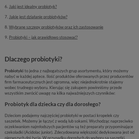
6.
Jaki jest idealny probiotyk?
7.
Jakie jest działanie probiotyków?
8.
Wybrane szczepy probiotyków oraz ich zastosowanie
9.
Probiotyki – jak prawidłowo stosować?
Dlaczego probiotyki?
Probiotyki
to jedna z najbogatszych grup asortymentu, który możemy
nabyć w każdej aptece. Ilość produktów oferowanych przez producentów
firm farmaceutycznych jest ogromna, więc niejednokrotnie stajemy
wobec trudnego wyboru. Kierując się zakupem powinniśmy przede
wszystkim zwrócić uwagę na kilka najważniejszych czynników:
Probiotyk dla dziecka czy dla dorosłego?
Dzieciom podajemy najczęściej probiotyki w postaci kropelek czy
saszetek. Możemy je łączyć z wodą lub sokami. Wychodząc naprzeciwko
oczekiwaniom najmłodszych pacjentów są też preparaty przypominające
czekoladki (Acidolac junior). Zdecydowana większość dedykowana jest od
pierwszych dni życia. W przypadku dorosłych do wyboru są saszetki,