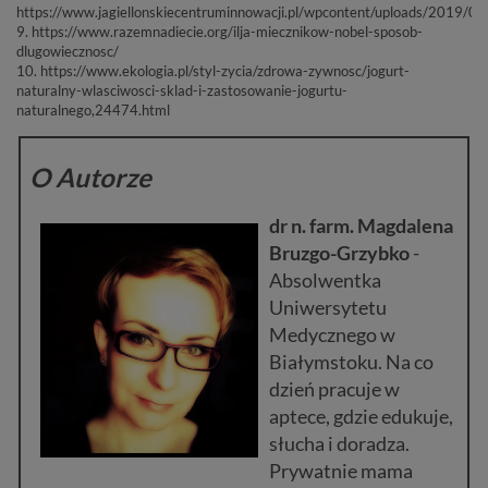
https://www.jagiellonskiecentruminnowacji.pl/wpcontent/uploads/2019/0
9. https://www.razemnadiecie.org/ilja-miecznikow-nobel-sposob-
dlugowiecznosc/
10. https://www.ekologia.pl/styl-zycia/zdrowa-zywnosc/jogurt-
naturalny-wlasciwosci-sklad-i-zastosowanie-jogurtu-
naturalnego,24474.html
O Autorze
dr n. farm. Magdalena
Bruzgo-Grzybko
-
Absolwentka
Uniwersytetu
Medycznego w
Białymstoku. Na co
dzień pracuje w
aptece, gdzie edukuje,
słucha i doradza.
Prywatnie mama