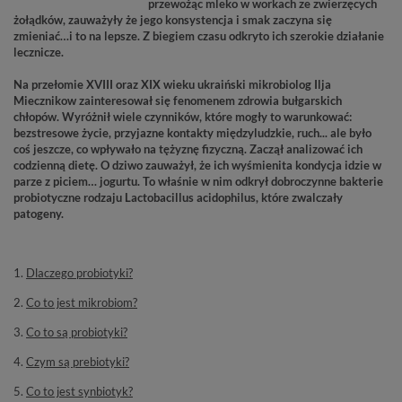
przewożąc mleko w workach ze zwierzęcych
żołądków, zauważyły że jego konsystencja i smak zaczyna się
zmieniać…i to na lepsze. Z biegiem czasu odkryto ich szerokie działanie
lecznicze.
Na przełomie XVIII oraz XIX wieku ukraiński mikrobiolog Ilja
Miecznikow zainteresował się fenomenem zdrowia bułgarskich
chłopów. Wyróżnił wiele czynników, które mogły to warunkować:
bezstresowe życie, przyjazne kontakty międzyludzkie, ruch... ale było
coś jeszcze, co wpływało na tężyznę fizyczną. Zaczął analizować ich
codzienną dietę. O dziwo zauważył, że ich wyśmienita kondycja idzie w
parze z piciem… jogurtu. To właśnie w nim odkrył dobroczynne bakterie
probiotyczne rodzaju Lactobacillus acidophilus, które zwalczały
patogeny.
1.
Dlaczego probiotyki?
2.
Co to jest mikrobiom?
3.
Co to są probiotyki?
4.
Czym są prebiotyki?
5.
Co to jest synbiotyk?