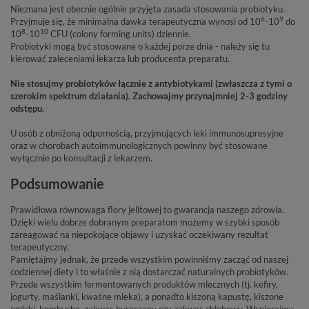
Nieznana jest obecnie ogólnie przyjęta zasada stosowania probiotyku.
6
9
Przyjmuje się, że minimalna dawka terapeutyczna wynosi od 10
-10
do
8
10
10
-10
CFU (colony forming units) dziennie.
Probiotyki mogą być stosowane o każdej porze dnia - należy się tu
kierować zaleceniami lekarza lub producenta preparatu.
Nie stosujmy probiotyków łącznie z antybiotykami (zwłaszcza z tymi o
szerokim spektrum działania). Zachowajmy przynajmniej 2-3 godziny
odstępu.
U osób z obniżoną odpornością, przyjmujących leki immunosupresyjne
oraz w chorobach autoimmunologicznych powinny być stosowane
wyłącznie po konsultacji z lekarzem.
Podsumowanie
Prawidłowa równowaga flory jelitowej to gwarancja naszego zdrowia.
Dzięki wielu dobrze dobranym preparatom możemy w szybki sposób
zareagować na niepokojące objawy i uzyskać oczekiwany rezultat
terapeutyczny.
Pamiętajmy jednak, że przede wszystkim powinniśmy zacząć od naszej
codziennej diety i to właśnie z nią dostarczać naturalnych probiotyków.
Przede wszystkim fermentowanych produktów mlecznych (tj. kefiry,
jogurty, maślanki, kwaśne mleka), a ponadto kiszoną kapustę, kiszone
ogórki, kombuche, zakwas buraczany czy zakwas chlebowy. Wspierajmy