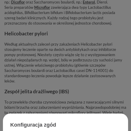
np.:
Dicoflor
oraz Saccharomyces boulardi, np.:
Enterol
, Dierol.
Seria preparatów
Microflor
zawierająca dwa typy Lactobactillus
acidophilus, Bifidibacterium bifidum i Bifidobacterium lactis posiada
szereg badań klinicznych. Każdy rodzaj tego probiotyku jest
przeznaczony do stosowania w określonej jednostce chorobowej.
Helicobacter pylori
Według aktualnych zaleceń przy zakażeniach Helicobacter pylori
stosujemy leczenie oparte na dwóch antybiotykach oraz inhibitorze
pompy protonowej. Niestety często wiąże się to z występowaniem
działań niepożądanych np. wzdęć, bólu w podbrzuszu czy suchości jamy
ustnej. Włączenie właściwego probiotyku (głównie szczepów
Saccharomyces boulardi oraz Lactobacillus casei DN-114001) do
standardowego leczenia powoduje lepsze działanie zastosowanych
leków.
Zespół jelita drażliwego (IBS)
To przewlekła choroba czynnościowa związana z nawracającymi silnymi
bólami brzucha oraz zaburzeniami wypróżniania. Najprawdopodobniej ma
to związek z zaburzeniami równowagi mikroflory jelitowej. Wiele badań
potwierdza osłabienie objawów IBS (np. wzdęć) w trakcie podawania
probiotyków zawierających szczepy: Lactobacillus plantarum 299v,
Konfiguracja zgód
Saccharomyces boulardi oraz Bifidobacterium infantis 35624.