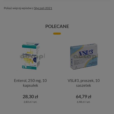
Pokaż więcej wpisów z
Styczeń 2021
POLECANE
Enterol, 250 mg, 10
VSL#3, proszek, 10
kapsułek
saszetek
28,30 zł
64,79 zł
2,83 zł / szt.
6,48 zł / szt.