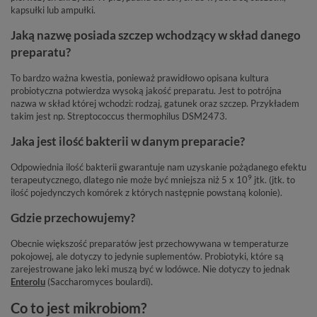
kapsułki lub ampułki.
Jaką nazwę posiada szczep wchodzący w skład danego
preparatu?
To bardzo ważna kwestia, ponieważ prawidłowo opisana kultura
probiotyczna potwierdza wysoką jakość preparatu. Jest to potrójna
nazwa w skład której wchodzi: rodzaj, gatunek oraz szczep. Przykładem
takim jest np. Streptococcus thermophilus DSM2473.
Jaka jest ilość bakterii w danym preparacie?
Odpowiednia ilość bakterii gwarantuje nam uzyskanie pożądanego efektu
9
terapeutycznego, dlatego nie może być mniejsza niż 5 x 10
jtk. (jtk. to
ilość pojedynczych komórek z których następnie powstaną kolonie).
Gdzie przechowujemy?
Obecnie większość preparatów jest przechowywana w temperaturze
pokojowej, ale dotyczy to jedynie suplementów. Probiotyki, które są
zarejestrowane jako leki muszą być w lodówce. Nie dotyczy to jednak
Enterolu
(Saccharomyces boulardi).
Co to jest mikrobiom?