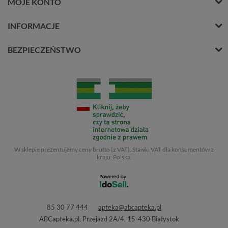
MOJE KONTO
INFORMACJE
BEZPIECZEŃSTWO
W sklepie prezentujemy ceny brutto (z VAT).
Stawki VAT dla konsumentów z
kraju:
Polska
.
85 30 77 444
apteka@abcapteka.pl
ABCapteka.pl
,
Przejazd 2A/4
,
15-430
Białystok