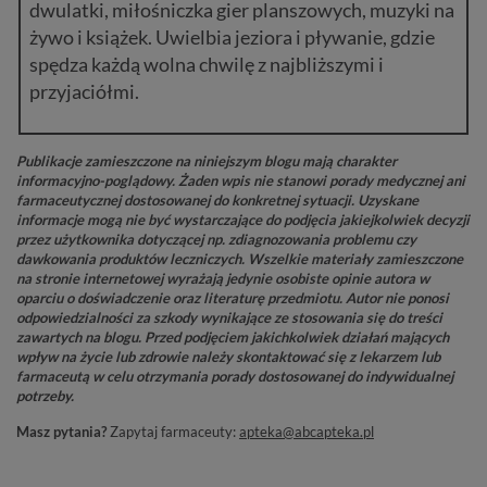
dwulatki, miłośniczka gier planszowych, muzyki na
żywo i książek. Uwielbia jeziora i pływanie, gdzie
spędza każdą wolna chwilę z najbliższymi i
przyjaciółmi.
Publikacje zamieszczone na niniejszym blogu mają charakter
informacyjno-poglądowy. Żaden wpis nie stanowi porady medycznej ani
farmaceutycznej dostosowanej do konkretnej sytuacji. Uzyskane
informacje mogą nie być wystarczające do podjęcia jakiejkolwiek decyzji
przez użytkownika dotyczącej np. zdiagnozowania problemu czy
dawkowania produktów leczniczych. Wszelkie materiały zamieszczone
na stronie internetowej wyrażają jedynie osobiste opinie autora w
oparciu o doświadczenie oraz literaturę przedmiotu. Autor nie ponosi
odpowiedzialności za szkody wynikające ze stosowania się do treści
zawartych na blogu. Przed podjęciem jakichkolwiek działań mających
wpływ na życie lub zdrowie należy skontaktować się z lekarzem lub
farmaceutą w celu otrzymania porady dostosowanej do indywidualnej
potrzeby.
Masz pytania?
Zapytaj farmaceuty:
apteka@abcapteka.pl