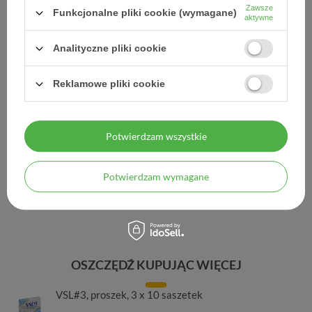
Zawsze
Funkcjonalne pliki cookie (wymagane)
aktywne
DOŚWIADCZENIE
Legalna apteka od 2006 r.
Analityczne pliki cookie
ZAUFANIE
Reklamowe pliki cookie
98% zadowolonych klientów
BEZPIECZEŃSTWO
Potwierdzam wszystkie
Certyfikat SSL
Potwierdzam wymagane
POLTRAF
Transport medyczny
OSZCZĘDŹ KUPUJĄC WIĘCEJ
VSL#3, proszek, 3 x 10 saszetek