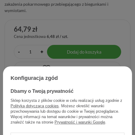
zakażenia pokarmowego przebiegającego z biegunkami i
wymiotami.
64,79 zł
Cena jednostkowa
6,48 zł / szt.
-
Dodaj do koszyka
+
Dodaj do listy zakupowej
Konfiguracja zgód
Dbamy o Twoją prywatność
Producent:
ADEXILIS SERVICE KFT
Sklep korzysta z plików cookie w celu realizacji usług zgodnie z
Kod produktu:
8054309540349
Polityką dotyczącą cookies
. Możesz określić warunki
przechowywania lub dostępu do cookie w Twojej przeglądarce.
Więcej informacji na temat warunków i prywatności można
znaleźć także na stronie
Prywatność i warunki Google
.
DARMOWA DOSTAWA
Już od 149 zł !