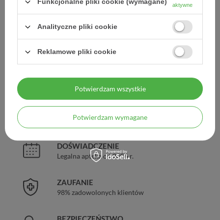
Funkcjonalne pliki cookie (wymagane)
aktywne
Dodaj do listy zakupowej
Analityczne pliki cookie
Reklamowe pliki cookie
Producent:
NUTRILINEA
Kod produktu:
8054309540349
Potwierdzam wszystkie
DARMOWA DOSTAWA
Potwierdzam wymagane
Już od 149 zł !
DOŚWIADCZENIE
Legalna apteka od 2006 r.
ZAUFANIE
98% zadowolonych klientów
BEZPIECZEŃSTWO