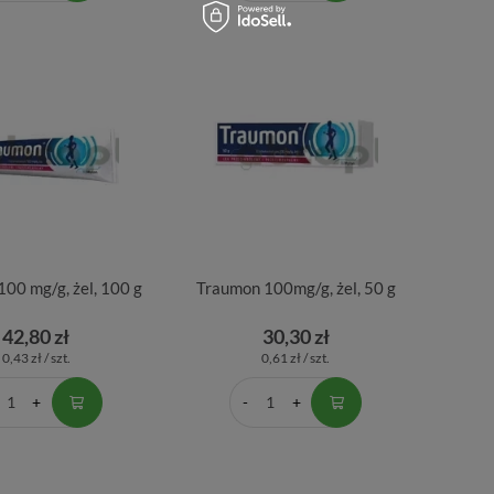
00 mg/g, żel, 100 g
Traumon 100mg/g, żel, 50 g
42,80 zł
30,30 zł
0,43 zł / szt.
0,61 zł / szt.