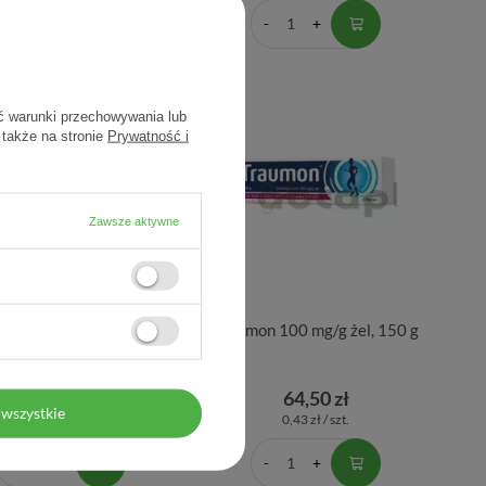
ć warunki przechowywania lub
 także na stronie
Prywatność i
Zawsze aktywne
il, 20 mg, 40 tabletek
Traumon 100 mg/g żel, 150 g
dojelitowych
27,30 zł
64,50 zł
wszystkie
0,68 zł / szt.
0,43 zł / szt.