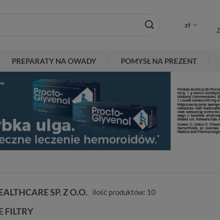
zł
Z
PREPARATY NA OWADY
POMYSŁ NA PREZENT
ALTHCARE SP. Z O.O.
ilość produktów:
10
 FILTRY