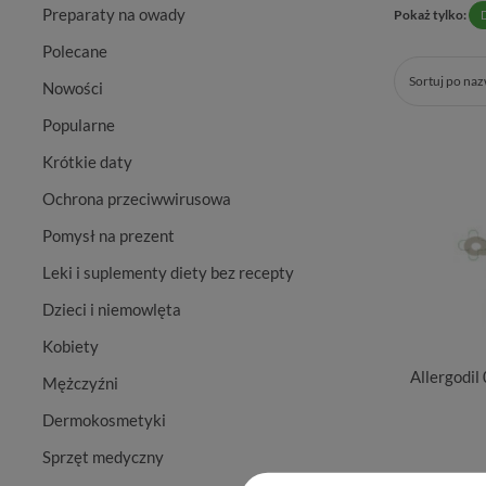
Preparaty na owady
Pokaż tylko:
Polecane
Sortuj po na
Nowości
Popularne
Krótkie daty
Ochrona przeciwwirusowa
Pomysł na prezent
Leki i suplementy diety bez recepty
Dzieci i niemowlęta
Kobiety
Allergodil
Mężczyźni
Dermokosmetyki
Sprzęt medyczny