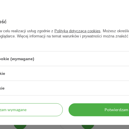
ość
w celu realizacji usług zgodnie z
Polityką dotyczącą cookies
. Możesz określi
eglądarce. Więcej informacji na temat warunków i prywatności można znaleźć
cookie (wymagane)
kie
n 135 mg Gastro, 15
Kreon Travix 10 000, 50
Repar
kie
tabletek
kapsułek dojelitowych
10,96 zł
59,45 zł
dzam wymagane
Potwierdzam 
0,73 zł / szt.
1,19 zł / szt.