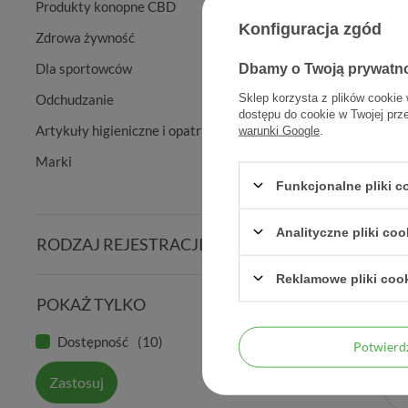
Produkty konopne CBD
Konfiguracja zgód
Zdrowa żywność
Dla sportowców
Dbamy o Twoją prywatn
Sklep korzysta z plików cookie 
Odchudzanie
dostępu do cookie w Twojej prz
Artykuły higieniczne i opatrunkowe
warunki Google
.
Marki
Funkcjonalne pliki 
Analityczne pliki coo
RODZAJ REJESTRACJI
Duspatali
Reklamowe pliki coo
POKAŻ TYLKO
Dostępność
10
Potwier
Zastosuj