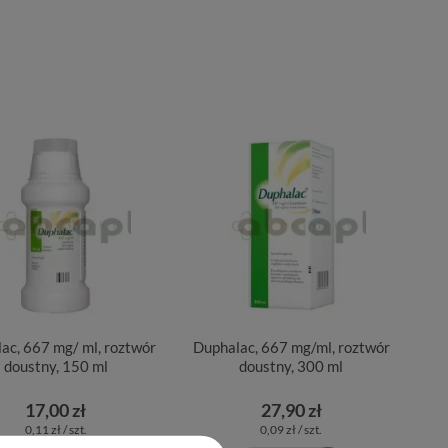
ac, 667 mg/ ml, roztwór
Duphalac, 667 mg/ml, roztwór
doustny, 150 ml
doustny, 300 ml
17,00 zł
27,90 zł
0,11 zł / szt.
0,09 zł / szt.