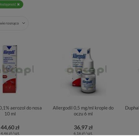
Dostępność
zwie rosnąco
 0,1% aerozol do nosa
Allergodil 0,5 mg/ml krople do
Duphal
10 ml
oczu 6 ml
44,60 zł
36,97 zł
4,46 zł / szt.
6,16 zł / szt.