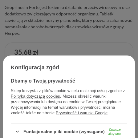
Groprinosin Forte jest lekiem o działaniu przeciwwirusowym oraz
dodatkowo zwiększającym odporność organizmu. Tabletki
zawierają w składzie inozyny pranobeks, który pozwala zahamować
namnażanie chorobotwórczych dla człowieka wirusów z grupy
Herpex.
35,68 zł
Cena jednostkowa
1,19 zł / szt.
Konfiguracja zgód
-
Dodaj do koszyka
+
Dbamy o Twoją prywatność
Sklep korzysta z plików cookie w celu realizacji usług zgodnie z
Dodaj do listy zakupowej
Polityką dotyczącą cookies
. Możesz określić warunki
przechowywania lub dostępu do cookie w Twojej przeglądarce.
Więcej informacji na temat warunków i prywatności można
znaleźć także na stronie
Prywatność i warunki Google
.
Producent:
GEDEON RICHTER POLSKA SP. Z O.O.
Zawsze
Kod produktu:
5907594032767
Funkcjonalne pliki cookie (wymagane)
aktywne