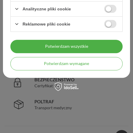
Analityczne pliki cookie
DARMOWA DOSTAWA
Już od 149 zł !
Reklamowe pliki cookie
DOŚWIADCZENIE
Legalna apteka od 2006 r.
Potwierdzam wszystkie
ZAUFANIE
Potwierdzam wymagane
98% zadowolonych klientów
BEZPIECZEŃSTWO
Certyfikat SSL
POLTRAF
Transport medyczny