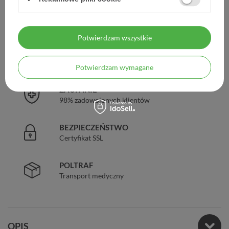
DARMOWA DOSTAWA
Już od 149 zł !
Potwierdzam wszystkie
DOŚWIADCZENIE
Legalna apteka od 2006 r.
Potwierdzam wymagane
ZAUFANIE
98% zadowolonych klientów
BEZPIECZEŃSTWO
Certyfikat SSL
POLTRAF
Transport medyczny
OPIS