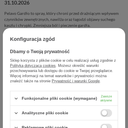
31.10.2026
Pelavo Gardło to spray, który chroni przed drażniącym wpływem
czynników zewnętrznych, nawilża oraz łagodzi objawy suchego
kaszlu i chrypki. Zmniejsza ból i pieczenie gardła.
Konfiguracja zgód
32,86 zł
Cena jednostkowa
1,10 zł / szt.
Dbamy o Twoją prywatność
Sklep korzysta z plików cookie w celu realizacji usług zgodnie z
-
Dodaj do koszyka
+
Polityką dotyczącą cookies
. Możesz określić warunki
przechowywania lub dostępu do cookie w Twojej przeglądarce.
Więcej informacji na temat warunków i prywatności można
Dodaj do listy zakupowej
znaleźć także na stronie
Prywatność i warunki Google
.
Zawsze
Funkcjonalne pliki cookie (wymagane)
aktywne
Producent:
USP ZDROWIE SP. Z O.O.
Analityczne pliki cookie
Kod produktu:
5903031281651
Reklamowe pliki cookie