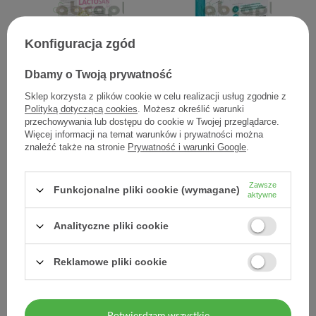
Konfiguracja zgód
Dbamy o Twoją prywatność
Lactosan fix, 20 saszetek
Milanella Biom, 15
(Herbapol Lublin)
kapsułek
Sklep korzysta z plików cookie w celu realizacji usług zgodnie z
Polityką dotyczącą cookies
. Możesz określić warunki
11,70 zł
39,11 zł
przechowywania lub dostępu do cookie w Twojej przeglądarce.
Więcej informacji na temat warunków i prywatności można
0,59 zł / szt.
2,61 zł / szt.
znaleźć także na stronie
Prywatność i warunki Google
.
Zawsze
Funkcjonalne pliki cookie (wymagane)
aktywne
Analityczne pliki cookie
Reklamowe pliki cookie
Potwierdzam wszystkie