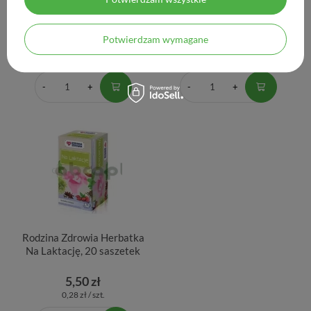
Milanella Complex, 30
Prenatal Lakto, 60
kapsułek
kapsułek
Potwierdzam wymagane
45,50 zł
65,10 zł
1,52 zł / szt.
1,09 zł / szt.
Rodzina Zdrowia Herbatka
Na Laktację, 20 saszetek
5,50 zł
0,28 zł / szt.