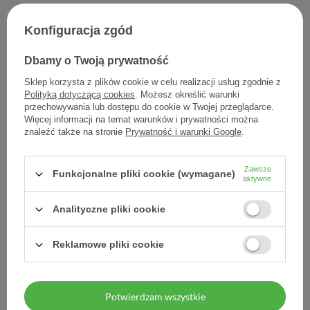
PregnaTEN Gardło, 20
Prenalen Gardło Immuno,
Konfiguracja zgód
pastylek
24 pastylki do ssania
Dbamy o Twoją prywatność
22,21 zł
24,80 zł
1,11 zł / szt.
1,03 zł / szt.
Sklep korzysta z plików cookie w celu realizacji usług zgodnie z
Polityką dotyczącą cookies
. Możesz określić warunki
przechowywania lub dostępu do cookie w Twojej przeglądarce.
Więcej informacji na temat warunków i prywatności można
znaleźć także na stronie
Prywatność i warunki Google
.
Zawsze
Funkcjonalne pliki cookie (wymagane)
aktywne
Analityczne pliki cookie
Reklamowe pliki cookie
Prenalen Gardło z maliną i
Prenalen Katar, spray do
propolisem, 16 pastylek do
nosa, 20 ml
ssania
Potwierdzam wszystkie