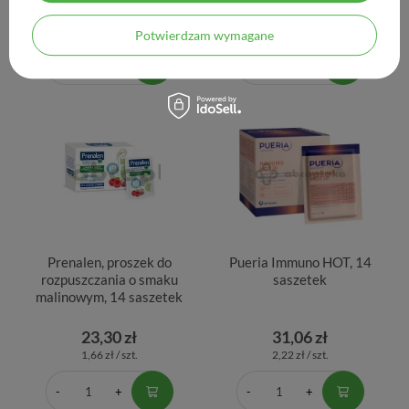
19,90 zł
31,55 zł
1,24 zł / szt.
1,58 zł / szt.
Potwierdzam wymagane
Prenalen, proszek do
Pueria Immuno HOT, 14
rozpuszczania o smaku
saszetek
malinowym, 14 saszetek
23,30 zł
31,06 zł
1,66 zł / szt.
2,22 zł / szt.