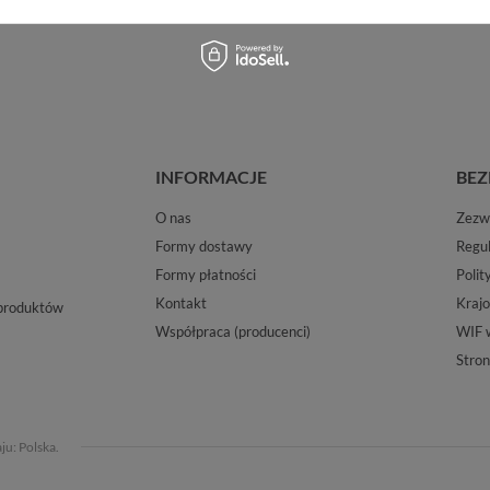
INFORMACJE
BEZ
O nas
Zezwo
Formy dostawy
Regu
Formy płatności
Polit
Kontakt
Krajo
 produktów
Współpraca (producenci)
WIF 
Stron
aju:
Polska
.