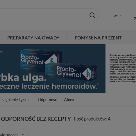
zł
Z
PREPARATY NA OWADY
POMYSŁ NA PREZENT
eziębienie i grypa
Odporność
Aloes
A ODPORNOŚĆ BEZ RECEPTY
ilość produktów:
4
zwie rosnąco