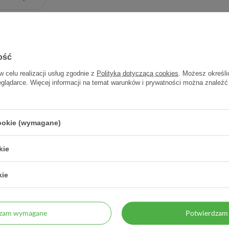
ość
w celu realizacji usług zgodnie z
Polityką dotyczącą cookies
. Możesz określi
eglądarce. Więcej informacji na temat warunków i prywatności można znaleźć
cookie (wymagane)
 sok z aloesu 500 ml
Bioaron System (Bioaron C),
Bioar
syrop, 100 ml
kie
19,22 zł
24,10 zł
kie
0,04 zł / szt.
0,24 zł / szt.
dzam wymagane
Potwierdzam 