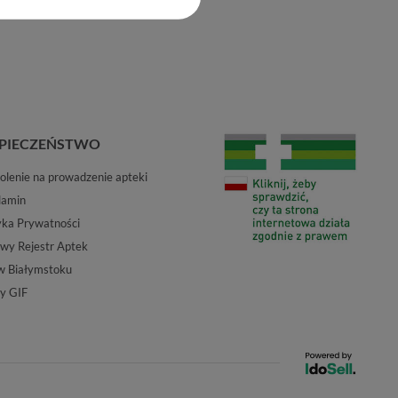
PIECZEŃSTWO
lenie na prowadzenie apteki
lamin
yka Prywatności
wy Rejestr Aptek
w Białymstoku
y GIF