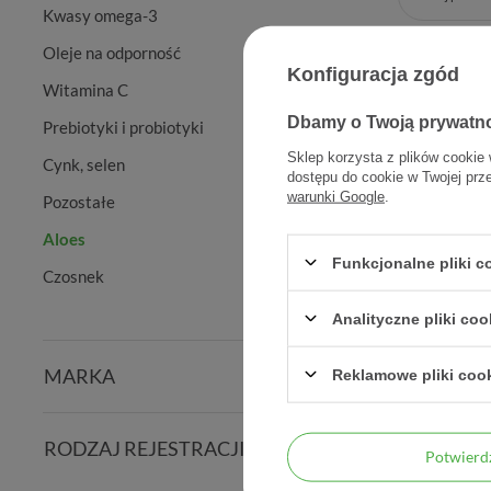
Kwasy omega-3
Oleje na odporność
Konfiguracja zgód
Witamina C
Dbamy o Twoją prywatn
Prebiotyki i probiotyki
Sklep korzysta z plików cookie 
Cynk, selen
dostępu do cookie w Twojej prz
warunki Google
.
Pozostałe
Aloes
Funkcjonalne pliki 
Czosnek
AloeVital
Analityczne pliki coo
MARKA
Reklamowe pliki coo
RODZAJ REJESTRACJI
Potwier