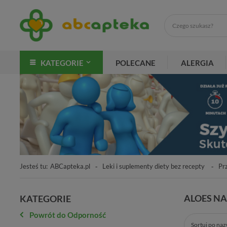
KATEGORIE
POLECANE
ALERGIA
Jesteś tu:
ABCapteka.pl
Leki i suplementy diety bez recepty
Prz
ALOES N
KATEGORIE
Powrót do Odporność
Sortuj po na