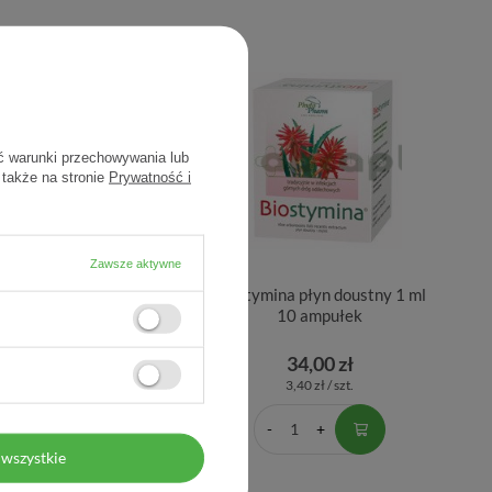
ć warunki przechowywania lub
 także na stronie
Prywatność i
Zawsze aktywne
on System (Bioaron C),
Biostymina płyn doustny 1 ml
syrop, 200 ml
10 ampułek
34,20 zł
34,00 zł
0,17 zł / szt.
3,40 zł / szt.
wszystkie