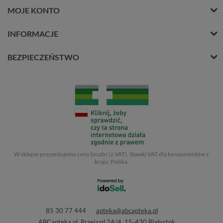
MOJE KONTO
INFORMACJE
BEZPIECZEŃSTWO
W sklepie prezentujemy ceny brutto (z VAT).
Stawki VAT dla konsumentów z
kraju:
Polska
.
85 30 77 444
apteka@abcapteka.pl
ABCapteka.pl
,
Przejazd 2A/4
,
15-430
Białystok