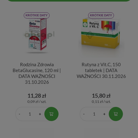
KRÓTKIE DATY
KRÓTKIE DATY
Rodzina Zdrowia
Rutyna z Vit.C, 150
BetaGlucasine, 120 ml |
tabletek | DATA
DATA WAŻNOŚCI
WAŻNOŚCI 30.11.2026
31.10.2026
11,28 zł
15,80 zł
0,09 zł / szt.
0,11 zł / szt.