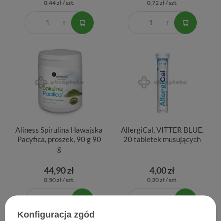
0,44 zł / szt.
0,72 zł / szt.
Aliness Spirulina Hawajska
AllergiCal, VITTER BLUE,
Pacyfica, proszek, 90 g 90
20 tabletek musujących
g
44,90 zł
4,00 zł
0,50 zł / szt.
0,20 zł / szt.
Konfiguracja zgód