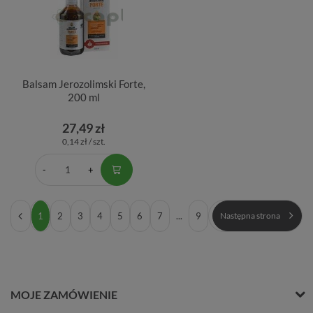
Balsam Jerozolimski Forte,
200 ml
27,49 zł
0,14 zł / szt.
1
2
3
4
5
6
7
...
9
Następna strona
MOJE ZAMÓWIENIE