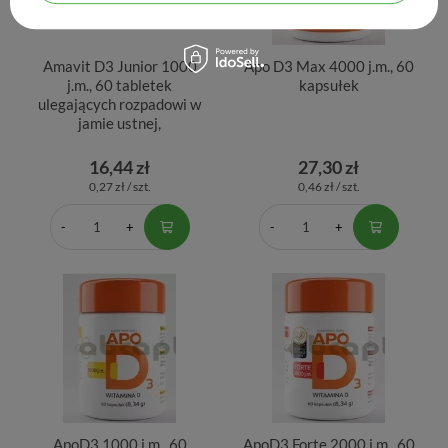
Amavit D3 Junior 1000
Apo D3 Max 4000 j.m., 60
j.m., 60 tabletek
kapsułek
ulegających rozpadowi w
jamie ustnej,
16,44 zł
27,30 zł
0,27 zł / szt.
0,46 zł / szt.
ApoD3 1000 j.m., 60
ApoD3 Forte 2000 j.m., 60