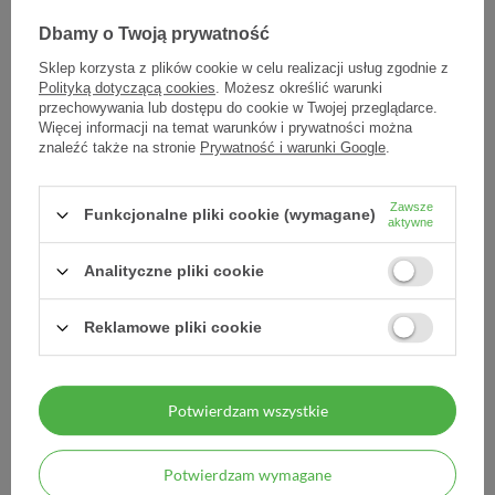
Dbamy o Twoją prywatność
Sklep korzysta z plików cookie w celu realizacji usług zgodnie z
Polityką dotyczącą cookies
. Możesz określić warunki
przechowywania lub dostępu do cookie w Twojej przeglądarce.
Więcej informacji na temat warunków i prywatności można
znaleźć także na stronie
Prywatność i warunki Google
.
AloeVital, sok z aloesu z
Althan Hot, 10 saszetek
Zawsze
miąższem, 1000 ml
Funkcjonalne pliki cookie (wymagane)
aktywne
30,47 zł
8,59 zł
Analityczne pliki cookie
30,47 zł / szt.
0,86 zł / szt.
Reklamowe pliki cookie
Potwierdzam wszystkie
Potwierdzam wymagane