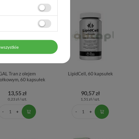
wszystkie
GAL Tran z olejem
LipidCell, 60 kapsułek
iołkowym, 60 kapsułek
13,55 zł
90,57 zł
0,23 zł / szt.
1,51 zł / szt.