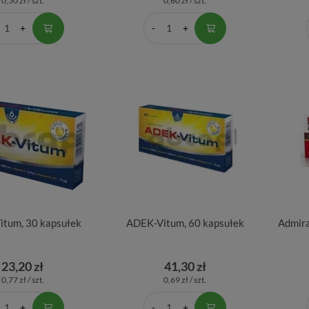
0,50 zł / szt.
0,60 zł / szt.
tum, 30 kapsułek
ADEK-Vitum, 60 kapsułek
Admira
23,20 zł
41,30 zł
0,77 zł / szt.
0,69 zł / szt.