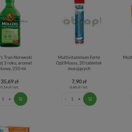
's Tran Norweski
Multivitaminum Forte
Mult
j 3 roku, aromat
OptiMusss, 20 tabletek
łkowy, 250 ml
musujących
35,69 zł
7,90 zł
0,14 zł / szt.
0,40 zł / szt.