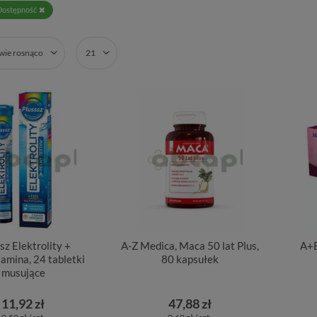
Dostępność
zwie rosnąco
21
sz Elektrolity +
A-Z Medica, Maca 50 lat Plus,
A+E
amina, 24 tabletki
80 kapsułek
musujące
11,92 zł
47,88 zł