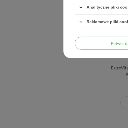
Analityczne pliki coo
Reklamowe pliki coo
Potwier
EstroVit
p