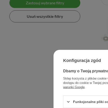
Zastosuj wybrane filtry
Usuń wszystkie filtry
Konfiguracja zgód
Biovit
Dbamy o Twoją prywatn
Sklep korzysta z plików cookie 
dostępu do cookie w Twojej prz
warunki Google
.
Funkcjonalne pliki 