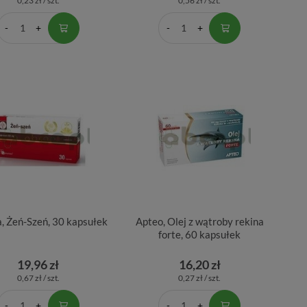
0,23 zł / szt.
0,56 zł / szt.
, Żeń-Szeń, 30 kapsułek
Apteo, Olej z wątroby rekina
forte, 60 kapsułek
19,96 zł
16,20 zł
0,67 zł / szt.
0,27 zł / szt.