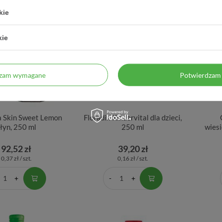
kie
kie
dzam wymagane
Potwierdzam 
a Skin Sweet Lemon
Floradix Kindervital dla dzieci,
łyn, 250 ml
250 ml
wies
92,52 zł
39,20 zł
0,37 zł / szt.
0,16 zł / szt.