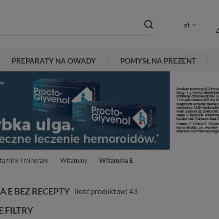
zł
Z
PREPARATY NA OWADY
POMYSŁ NA PREZENT
taminy i minerały
Witaminy
Witamina E
 E BEZ RECEPTY
ilość produktów:
43
 FILTRY