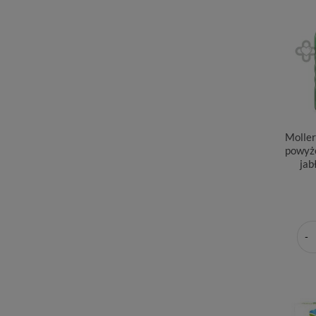
Moller
powyże
jab