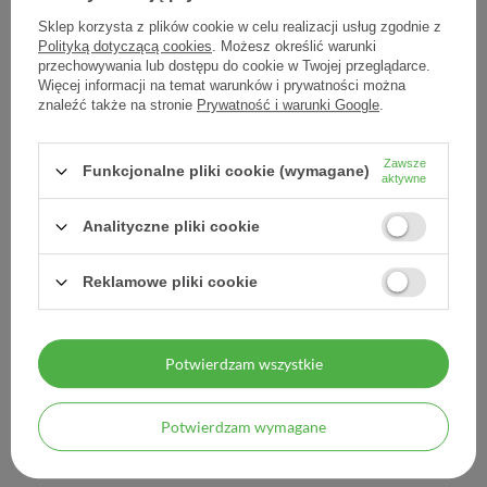
Sklep korzysta z plików cookie w celu realizacji usług zgodnie z
Polityką dotyczącą cookies
. Możesz określić warunki
przechowywania lub dostępu do cookie w Twojej przeglądarce.
Więcej informacji na temat warunków i prywatności można
znaleźć także na stronie
Prywatność i warunki Google
.
Diclac Lipogel, 10 mg/g,
Herpex 50 mg/g krem 2 g
żel, 100 g
Zawsze
Funkcjonalne pliki cookie (wymagane)
aktywne
24,20 zł
10,40 zł
0,24 zł / szt.
5,20 zł / szt.
Analityczne pliki cookie
Reklamowe pliki cookie
Potwierdzam wszystkie
Potwierdzam wymagane