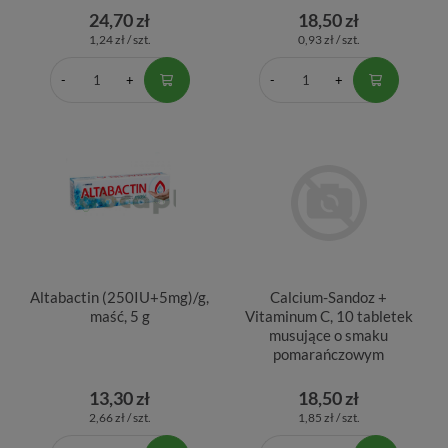
24,70 zł
18,50 zł
1,24 zł / szt.
0,93 zł / szt.
Altabactin (250IU+5mg)/g,
Calcium-Sandoz +
maść, 5 g
Vitaminum C, 10 tabletek
musujące o smaku
pomarańczowym
13,30 zł
18,50 zł
2,66 zł / szt.
1,85 zł / szt.