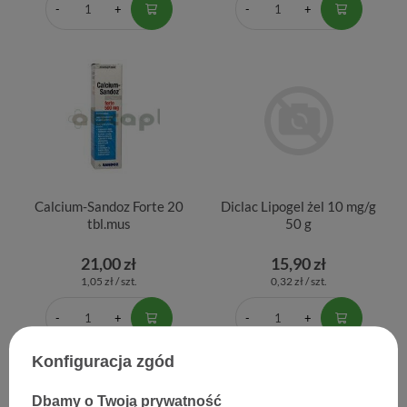
Calcium-Sandoz Forte 20
Diclac Lipogel żel 10 mg/g
tbl.mus
50 g
21,00 zł
15,90 zł
1,05 zł / szt.
0,32 zł / szt.
Konfiguracja zgód
Dbamy o Twoją prywatność