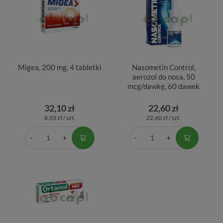
Migea, 200 mg, 4 tabletki
Nasometin Control,
aerozol do nosa, 50
mcg/dawkę, 60 dawek
32,10 zł
22,60 zł
8,03 zł / szt.
22,60 zł / szt.