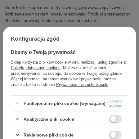
Linex Forte - suplement diety zawierający dwa szczepy żywych
liofilizowanych bakterii kwasu mlekowego. Produkt przeznaczony
dla dzieci powyżej 3 roku życia i osób dorosłych.
13,13 zł
Konfiguracja zgód
Cena jednostkowa
0,94 zł / szt.
Dbamy o Twoją prywatność
Sklep korzysta z plików cookie w celu realizacji usług zgodnie z
-
Dodaj do koszyka
+
Polityką dotyczącą cookies
. Możesz określić warunki
przechowywania lub dostępu do cookie w Twojej przeglądarce.
Więcej informacji na temat warunków i prywatności można
Dodaj do listy zakupowej
znaleźć także na stronie
Prywatność i warunki Google
.
Zawsze
Funkcjonalne pliki cookie (wymagane)
aktywne
Producent:
SANDOZ GMBH
Kod produktu:
5907626703030
Analityczne pliki cookie
Reklamowe pliki cookie