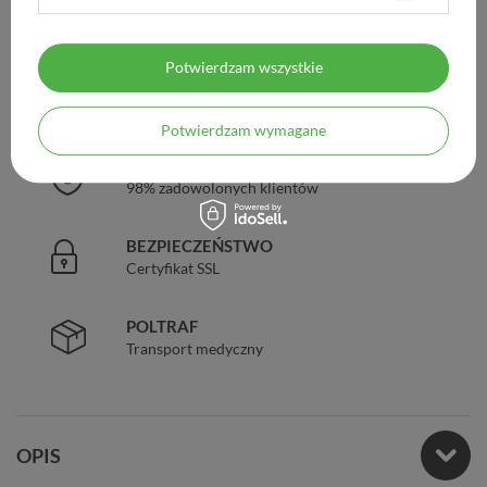
DARMOWA DOSTAWA
Już od 149 zł !
Potwierdzam wszystkie
DOŚWIADCZENIE
Legalna apteka od 2006 r.
Potwierdzam wymagane
ZAUFANIE
98% zadowolonych klientów
BEZPIECZEŃSTWO
Certyfikat SSL
POLTRAF
Transport medyczny
OPIS