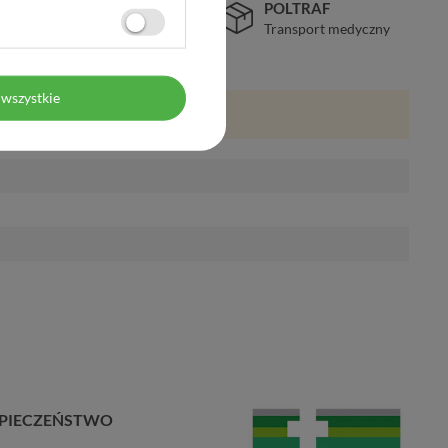
BEZPIECZEŃSTWO
POLTRAF
Certyfikat SSL
Transport medyczny
wszystkie
PIECZEŃSTWO