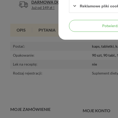
DARMOWA DOSTAWA
DOŚWIA
Reklamowe pliki coo
Już od 149 zł !
Legalna a
Potwier
OPIS
PYTANIA
OPINIE
(0)
Postać
:
kaps
,
tabletki
,
k
Opakowanie
:
90 szt
,
90 tabl.
,
Lek na receptę
:
nie
Rodzaj rejestracji
:
Suplement diet
MOJE ZAMÓWIENIE
MOJE KONTO