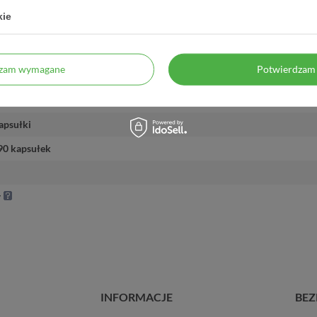
DCZENIE
ZAUFANIE
kie
pteka od 2006 r.
98% zadowolonych klientów
dzam wymagane
Potwierdzam 
apsułki
90 kapsułek
y
INFORMACJE
BEZ