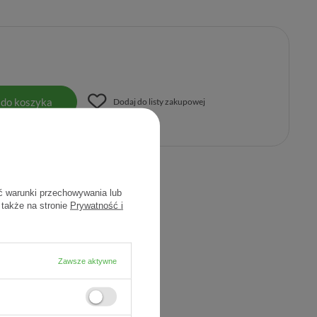
 do koszyka
Dodaj do listy zakupowej
uktu:
8594069933109
ć warunki przechowywania lub
 także na stronie
Prywatność i
Zawsze aktywne