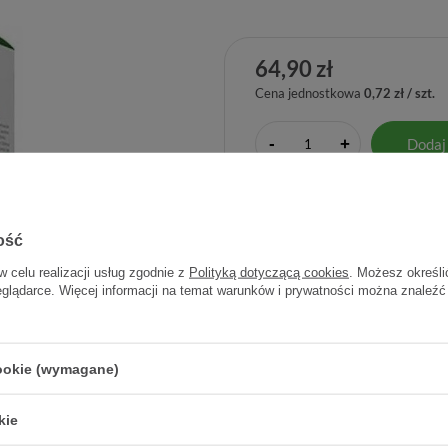
64,90 zł
Cena jednostkowa
0,72 zł / szt.
-
Dodaj
+
ość
Producent:
ENERGY
Kod prod
w celu realizacji usług zgodnie z
Polityką dotyczącą cookies
. Możesz określi
eglądarce. Więcej informacji na temat warunków i prywatności można znaleźć
cookie (wymagane)
kie