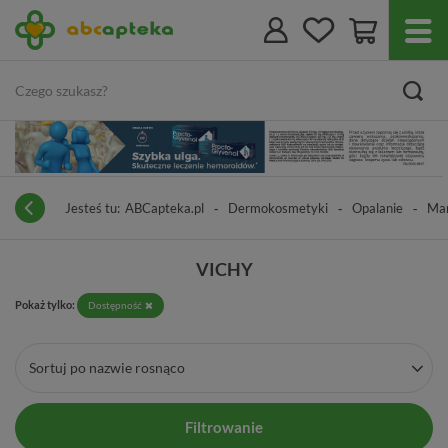
Jesteś tu:
ABCapteka.pl
Dermokosmetyki
Opalanie
Mar
VICHY
Pokaż tylko:
Dostępność
Sortuj po nazwie rosnąco
Filtrowanie