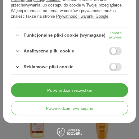
przechowywania lub dostępu do cookie w Twojej przeglądarce.
Więcej informacji na temat warunków i prywatności można
znaleźć także na stronie
Prywatność i warunki Google
.
VICHY Ideal Soleil Mleczko
VICHY Ideal Soleil (Capital
po opalaniu 300 ml +
Soleil), mleczko do ciała
Zawsze
Funkcjonalne pliki cookie (wymagane)
VICHY CAPITAL SOLEIL
SPF50+, 300 ml + VICHY
aktywne
50+ Fluid UV AGE 15ml
CAPITAL SOLEIL 50+ Fluid
UV AGE 15ml
Analityczne pliki cookie
82,49 zł
96,03 zł
Reklamowe pliki cookie
0,27 zł / szt.
0,32 zł / szt.
Potwierdzam wszystkie
Potwierdzam wymagane