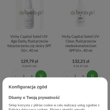
Vichy Capital Soleil UV-
Vichy Capital Soleil UV-
Age Daily, fluid przeciw
Clear, fluid przeciw
fotostarzeniu się skóry SPF
niedoskonałościom
50+, 40 ml
SPF50+, 40 ml
129,79 zł
132,21 zł
3,24 zł / szt.
3,31 zł / szt.
Konfiguracja zgód
POLECANE
Dbamy o Twoją prywatność
Sklep korzysta z plików cookie w celu realizacji usług zgodnie z
Polityką dotyczącą cookies
. Możesz określić warunki