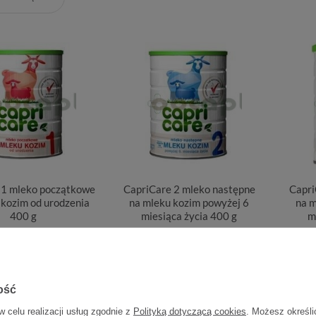
 1 mleko początkowe
CapriCare 2 mleko następne
Capri
 kozim od urodzenia
na mleku kozim powyżej 6
na m
400 g
miesiąca życia 400 g
m
64,69 zł
69,13 zł
0,16 zł / szt.
0,17 zł / szt.
ość
w celu realizacji usług zgodnie z
Polityką dotyczącą cookies
. Możesz określi