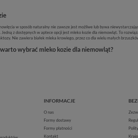
zie
owlęcia w sposób naturalny nie zawsze jest możliwe lub bywa niewystarczając
Jedną z dostępnych w aptece opcji jest mleko kozie dla niemowląt. To rozwiązani
laktozy. Nie zawiera białek mleka krowiego, przez co dla wielu małych brzuszk
warto wybrać mleko kozie dla niemowląt?
INFORMACJE
BEZ
O nas
Zezwo
Formy dostawy
Regu
Formy płatności
Polit
Kontakt
Krajo
 produktów