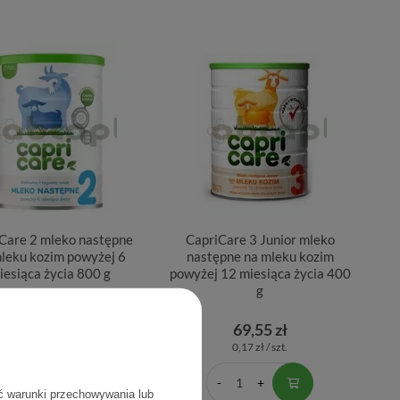
Care 2 mleko następne
CapriCare 3 Junior mleko
leku kozim powyżej 6
następne na mleku kozim
iesiąca życia 800 g
powyżej 12 miesiąca życia 400
g
131,40 zł
69,55 zł
0,16 zł / szt.
0,17 zł / szt.
ć warunki przechowywania lub