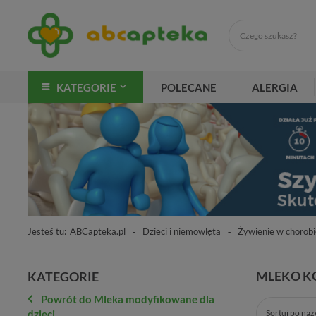
KATEGORIE
POLECANE
ALERGIA
Jesteś tu:
ABCapteka.pl
Dzieci i niemowlęta
Żywienie w chorobi
MLEKO KO
KATEGORIE
Powrót do Mleka modyfikowane dla
dzieci
Sortuj po na