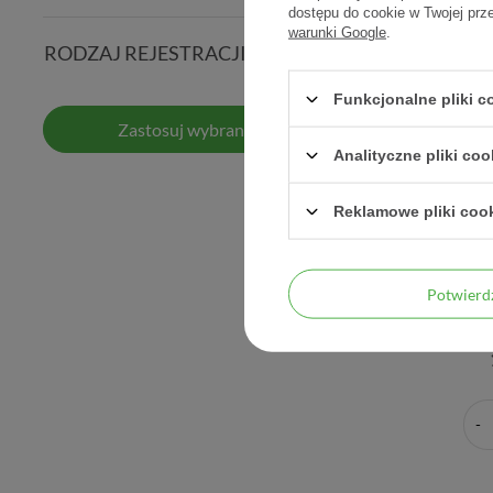
dostępu do cookie w Twojej prz
warunki Google
.
RODZAJ REJESTRACJI
Funkcjonalne pliki 
Zastosuj wybrane filtry
Analityczne pliki coo
Reklamowe pliki coo
Kenda
Potwier
następne 