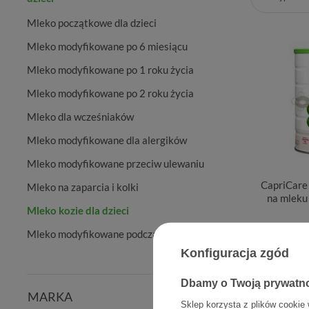
Mleko początkowe dla dzieci
Mleko modyfikowane po 6 miesiącu
Mleko modyfikowane po 1 roku życia
Mleko modyfikowane po 2 roku życia
Mleko dla wcześniaków
Mleko modyfikowane dla alergików
Mleko modyfikowane przeciw ulewaniu
CapriCare
Mleko na zaparcia i kolki
na mleku
Mleko kozie dla dzieci
Mleko modyfikowane podczas biegunki
Konfiguracja zgód
Dbamy o Twoją prywatn
MARKA
Sklep korzysta z plików cookie 