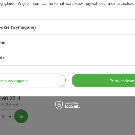
eglądarce. Więcej informacji na temat warunków i prywatności można znaleźć
cookie (wymagane)
kie
kie
mil, Kozie mleko
dzam wymagane
Potwierdzam 
(2) w proszku, 800 g
160,27 zł
0,20 zł / szt.