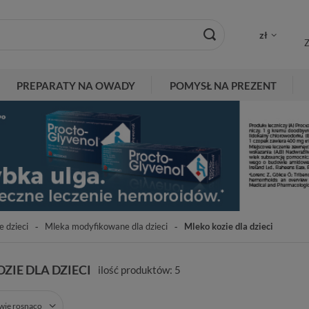
zł
Z
PREPARATY NA OWADY
POMYSŁ NA PREZENT
e dzieci
Mleka modyfikowane dla dzieci
Mleko kozie dla dzieci
ZIE DLA DZIECI
ilość produktów:
5
zwie rosnąco