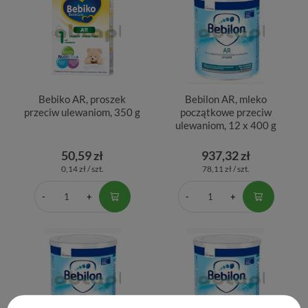
Bebiko AR, proszek
Bebilon AR, mleko
przeciw ulewaniom, 350 g
początkowe przeciw
ulewaniom, 12 x 400 g
50,59 zł
937,32 zł
0,14 zł / szt.
78,11 zł / szt.