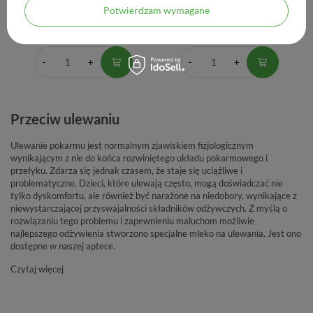
Potwierdzam wymagane
62,90 zł
377,40 zł
0,47 zł / szt.
62,90 zł / szt.
Przeciw ulewaniu
Ulewanie pokarmu jest normalnym zjawiskiem fizjologicznym
wynikającym z nie do końca rozwiniętego układu pokarmowego i
przełyku. Zdarza się jednak czasem, że staje się uciążliwe i
problematyczne. Dzieci, które ulewają często, mogą doświadczać nie
tylko dyskomfortu, ale również być narażone na niedobory, wynikające z
niewystarczającej przyswajalności składników odżywczych. Z myślą o
rozwiązaniu tego problemu i zapewnieniu maluchom możliwie
najlepszego odżywienia stworzono specjalne mleko na ulewania. Jest ono
dostępne w naszej aptece.
Czytaj więcej