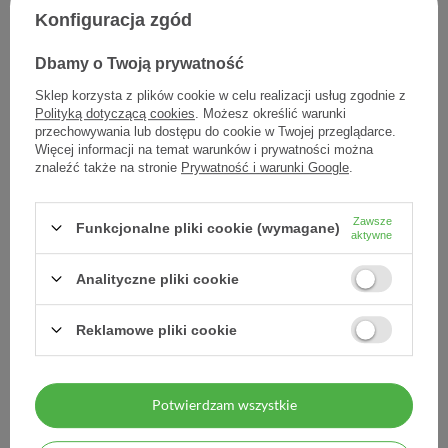
Konfiguracja zgód
Bebilon AR, mleko
Bebilon AR, mleko
Dbamy o Twoją prywatność
początkowe przeciw
początkowe przeciw
ulewaniom, 400 g,
ulewaniom, 6 x 400 g
Sklep korzysta z plików cookie w celu realizacji usług zgodnie z
Polityką dotyczącą cookies
. Możesz określić warunki
przechowywania lub dostępu do cookie w Twojej przeglądarce.
78,11 zł
468,66 zł
Więcej informacji na temat warunków i prywatności można
0,20 zł / szt.
78,11 zł / szt.
znaleźć także na stronie
Prywatność i warunki Google
.
Zawsze
Funkcjonalne pliki cookie (wymagane)
aktywne
Analityczne pliki cookie
Reklamowe pliki cookie
Potwierdzam wszystkie
Bebilon Nutriton, preparat
Bebilon Nutriton, preparat
zagęszczający, 135 g
zagęszczający, 6 x 135 g