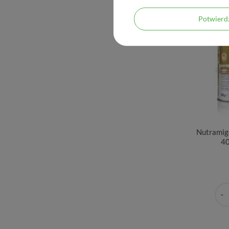
Potwier
Nutramig
40