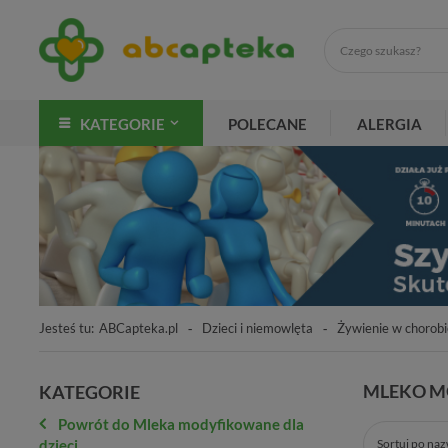
KATEGORIE
POLECANE
ALERGIA
Jesteś tu:
ABCapteka.pl
Dzieci i niemowlęta
Żywienie w chorobi
MLEKO M
KATEGORIE
Powrót do Mleka modyfikowane dla
dzieci
Sortuj po na