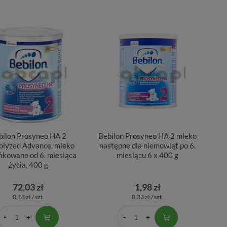
bilon Prosyneo HA 2
Bebilon Prosyneo HA 2 mleko
olyzed Advance, mleko
następne dla niemowląt po 6.
ikowane od 6. miesiąca
miesiącu 6 x 400 g
życia, 400 g
72,03 zł
1,98 zł
0,18 zł / szt.
0,33 zł / szt.