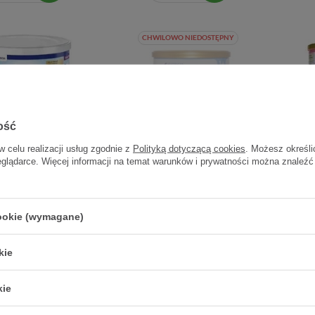
CHWILOWO NIEDOSTĘPNY
ość
w celu realizacji usług zgodnie z
Polityką dotyczącą cookies
. Możesz określi
eglądarce. Więcej informacji na temat warunków i prywatności można znaleźć
on Prosyneo HA 3
Neocate Junior, smak
Neoca
ed Advance, mleko
neutralny, 400 g
ne po 1. roku życia,
cookie (wymagane)
400 g
kie
73,72 zł
118,13 zł
0,18 zł / szt.
0,30 zł / szt.
kie
Szczegóły