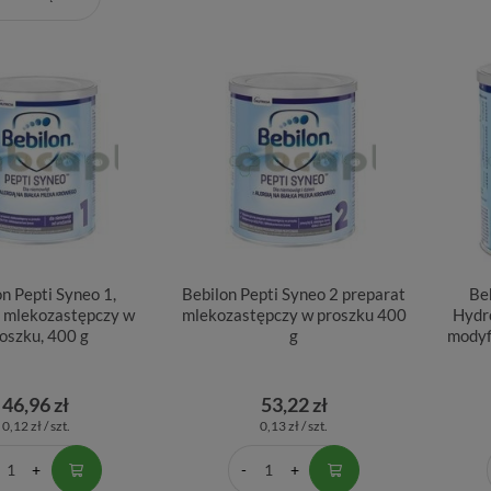
n Pepti Syneo 1,
Bebilon Pepti Syneo 2 preparat
Be
t mlekozastępczy w
mlekozastępczy w proszku 400
Hydr
oszku, 400 g
g
modyf
46,96 zł
53,22 zł
0,12 zł / szt.
0,13 zł / szt.