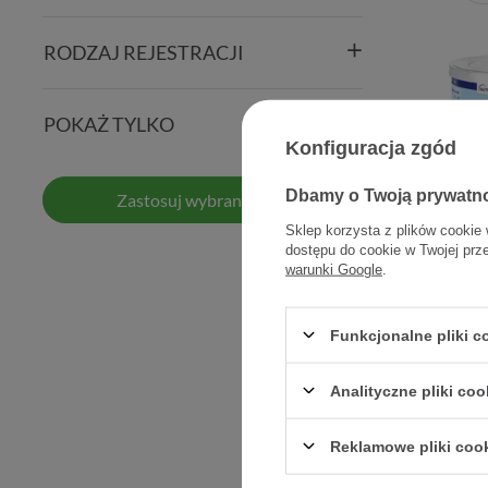
RODZAJ REJESTRACJI
POKAŻ TYLKO
Konfiguracja zgód
Dbamy o Twoją prywatn
Zastosuj wybrane filtry
Sklep korzysta z plików cookie 
dostępu do cookie w Twojej prz
warunki Google
.
Bebil
Hydrolyz
modyfikowa
Funkcjonalne pliki 
Analityczne pliki coo
Reklamowe pliki coo