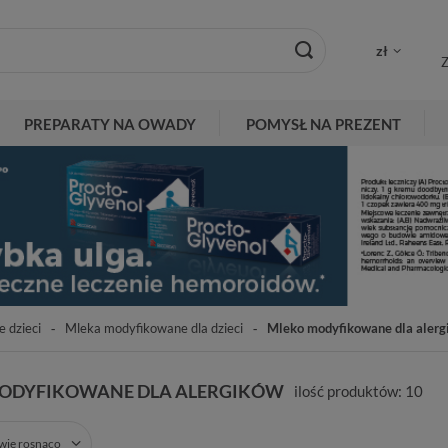
zł
Z
PREPARATY NA OWADY
POMYSŁ NA PREZENT
e dzieci
Mleka modyfikowane dla dzieci
Mleko modyfikowane dla aler
ODYFIKOWANE DLA ALERGIKÓW
ilość produktów:
10
zwie rosnąco