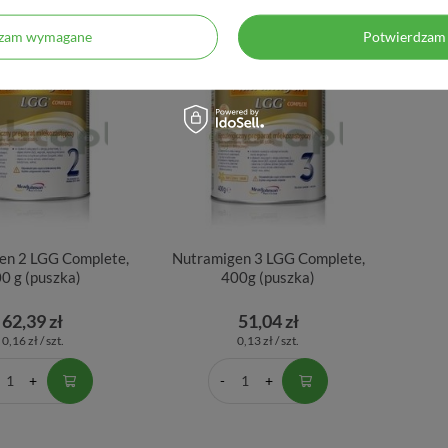
dzam wymagane
Potwierdzam 
en 2 LGG Complete,
Nutramigen 3 LGG Complete,
0 g (puszka)
400g (puszka)
62,39 zł
51,04 zł
0,16 zł / szt.
0,13 zł / szt.