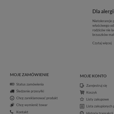
Dla alerg
Nietolerancje 
właściwego odż
rodziców nie l
brzuszków mały
Czytaj więcej
MOJE ZAMÓWIENIE
MOJE KONTO
Status zamówienia
Zarejestruj się
Śledzenie przesyłki
Koszyk
Chcę zareklamować produkt
Listy zakupowe
Chcę wymienić towar
Lista zakupionych
Kontakt
Historia transakcji