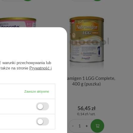
ć warunki przechowywania lub
 także na stronie
Prywatność i
te LCP, proszek, 400 g
Nutramigen 1 LGG Complete,
400 g (puszka)
Zawsze aktywne
160,57 zł
56,45 zł
0,40 zł / szt.
0,14 zł / szt.