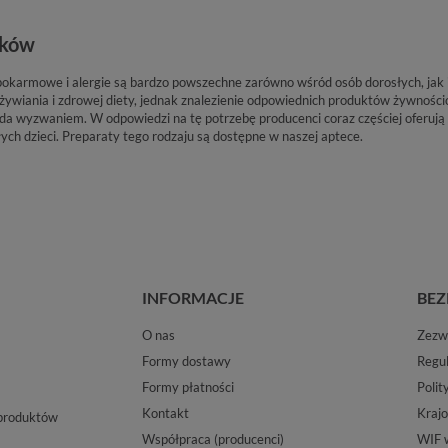
ików
pokarmowe i alergie są bardzo powszechne zarówno wśród osób dorosłych, jak 
ywiania i zdrowej diety, jednak znalezienie odpowiednich produktów żywnościo
ada wyzwaniem. W odpowiedzi na tę potrzebę producenci coraz częściej oferu
ch dzieci. Preparaty tego rodzaju są dostępne w naszej aptece.
INFORMACJE
BEZ
O nas
Zezwo
Formy dostawy
Regu
Formy płatności
Polit
Kontakt
Krajo
 produktów
Współpraca (producenci)
WIF 