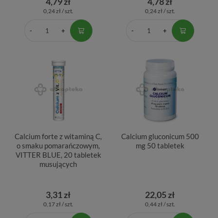
4,79 zł
4,78 zł
0,24 zł / szt.
0,24 zł / szt.
Calcium forte z witaminą C,
Calcium gluconicum 500
o smaku pomarańczowym,
mg 50 tabletek
VITTER BLUE, 20 tabletek
musujących
3,31 zł
22,05 zł
0,17 zł / szt.
0,44 zł / szt.