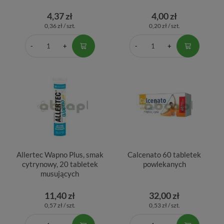
4,37 zł
4,00 zł
0,36 zł / szt.
0,20 zł / szt.
Allertec Wapno Plus, smak
Calcenato 60 tabletek
cytrynowy, 20 tabletek
powlekanych
musujących
11,40 zł
32,00 zł
0,57 zł / szt.
0,53 zł / szt.