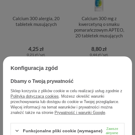
Calcium 300 alergia, 20
Calcium 300 mg z
tabletek musujących
kwercetyną o smaku
pomarańczowym APTEO,
20 tabletek musujących
4,25 zł
8,80 zł
0,21 zł / szt.
0,44 zł / szt.
Konfiguracja zgód
Dbamy o Twoją prywatność
Sklep korzysta z plików cookie w celu realizacji usług zgodnie z
Polityką dotyczącą cookies
. Możesz określić warunki
przechowywania lub dostępu do cookie w Twojej przeglądarce.
Więcej informacji na temat warunków i prywatności można
znaleźć także na stronie
Prywatność i warunki Google
.
Zawsze
Funkcjonalne pliki cookie (wymagane)
Calcium 300 mg z
Calcium 300 mg,
aktywne