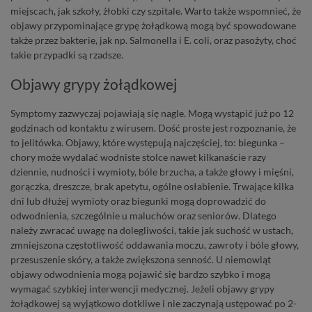
miejscach, jak szkoły, żłobki czy szpitale. Warto
także wspomnieć, że
objawy przypominające grypę żołądkową mogą być spowodowane
także przez bakterie, jak np. Salmonella i E. coli, oraz pasożyty, choć
takie przypadki są rzadsze.
Objawy grypy żołądkowej
Symptomy zazwyczaj pojawiają się nagle. Mogą wystąpić już po 12
godzinach od kontaktu z wirusem. Dość proste jest rozpoznanie, że
to jelitówka. Objawy, które występują najczęściej, to:
biegunka –
chory może wydalać wodniste stolce nawet kilkanaście razy
dziennie, nudności
i wymioty, bóle
brzucha, a także głowy i mięśni,
gorączka, dreszcze, brak
apetytu, ogólne
osłabienie. Trwające
kilka
dni lub dłużej wymioty oraz biegunki mogą doprowadzić do
odwodnienia, szczególnie u maluchów oraz seniorów. Dlatego
należy zwracać uwagę na dolegliwości, takie jak suchość w ustach,
zmniejszona częstotliwość oddawania moczu, zawroty i bóle głowy,
przesuszenie skóry, a także zwiększona senność. U niemowląt
objawy odwodnienia mogą pojawić się bardzo szybko i mogą
wymagać szybkiej interwencji medycznej. Jeżeli
objawy grypy
żołądkowej są wyjątkowo dotkliwe i nie zaczynają ustępować po 2-