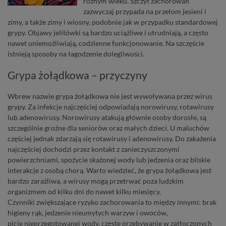
różnym wieku. Szczyt zachorowań
zazwyczaj przypada na przełom jesieni i
zimy, a także zimy i wiosny, podobnie jak w przypadku standardowej
grypy. Objawy jelitówki są bardzo uciążliwe i utrudniają, a często
nawet uniemożliwiają, codzienne funkcjonowanie. Na szczęście
istnieją sposoby na łagodzenie dolegliwości.
Grypa żołądkowa – przyczyny
Wbrew nazwie grypa żołądkowa nie jest wywoływana przez wirus
grypy. Za infekcje najczęściej odpowiadają norowirusy, rotawirusy
lub adenowirusy. Norowirusy atakują głównie osoby dorosłe, są
szczególnie groźne dla seniorów oraz małych dzieci. U maluchów
częściej jednak zdarzają się rotawirusy i adenowirusy. Do zakażenia
najczęściej dochodzi przez kontakt z zanieczyszczonymi
powierzchniami, spożycie skażonej wody lub jedzenia oraz bliskie
interakcje z osobą chorą. Warto wiedzieć, że grypa żołądkowa jest
bardzo zaraźliwa, a wirusy mogą przetrwać poza ludzkim
organizmem od kilku dni do nawet kilku miesięcy.
Czynniki
zwiększające ryzyko zachorowania to między innymi:
brak
higieny rąk, jedzenie
nieumytych warzyw i owoców,
picie
nieprzegotowanej wody, częste
przebywanie w zatłoczonych