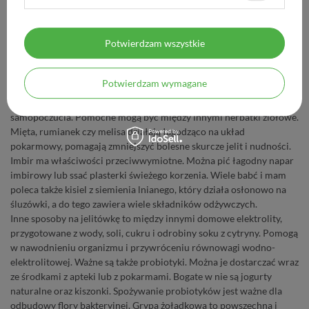
przeciwbiegunkowych, ponieważ hamują motorykę przewodu
pokarmowego i jelit. Jeżeli grypa jelitowa jest spowodowana przez
bakterie, lekarz może przepisać antybiotyk.
Potwierdzam wszystkie
Domowe sposoby na jelitówkę
Potwierdzam wymagane
Wiele osób szuka domowych sposobów na jelitówkę, chcąc
złagodzić dolegliwości i przyspieszyć powrót do dobrego
samopoczucia. Pomocne mogą być między innymi herbatki ziołowe.
Mięta, rumianek czy melisa działają łagodząco na układ
pokarmowy, pomagają zmniejszyć bolesne skurcze jelit i nudności.
Imbir ma właściwości przeciwwymiotne. Można pić łagodny napar
imbirowy lub ssać plasterki świeżego korzenia. Wiele babć i mam
poleca także kisiel z siemienia lnianego, który działa osłonowo na
śluzówki, a do tego zawiera wiele składników odżywczych.
Inne
sposoby na jelitówkę to między innymi domowe elektrolity,
przygotowane z wody, soli, cukru i odrobiny soku z cytryny. Pomogą
w nawodnieniu organizmu i przywróceniu równowagi wodno-
elektrolitowej. Ważne są także probiotyki. Można je dostarczać wraz
ze środkami z apteki lub z pokarmami. Bogate w nie są jogurty
naturalne oraz kiszonki. Spożywanie probiotyków jest ważne dla
odbudowy flory bakteryjnej. Grypa
żołądkowa to powszechna i