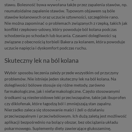
stawu. Bolesność bywa wywołana także przez zapalenia stawów, np.
reumatoidalne zapalenie stawów. Typowym objawem są bóle
stawów kolanowych oraz uczucie sztywności, szczególnie rano.
Nie
można zapominać o problemach związanych z rzepką, takich jak
konflikt rzepkowo-udowy, który powoduje ból kolana podczas
schodzenia po schodach lub kucania. Czasami dolegliwości są
związane z obecnością torbieli Bakera za kolanem, która powoduje
uczucie napięcia i dyskomfort podczas ruchu.
Skuteczny lek na ból kolana
Wybór sposobu leczenia zależy przede wszystkim od przyczyny
problemów. Nie istnieje jeden skuteczny lek na ból kolana. Na
dolegliwości bólowe stosuje się różne metody, zarówno
farmakologiczne, jak i niefarmakologiczne. Często stosowanymi
środkami są niesteroidowe leki przeciwzapalne, takie jak ibuprofen
czy diklofenak, które łagodzą ból i zmniejszają stan zapalny.
Nierzadko zaleca się stosowanie maści i żeli o działaniu
przeciwzapalnym i przeciwbólowym. Ich dużą zaletą jest możliwość
aplikacji bezpośrednio na bolący obszar, bez obciążania układu
pokarmowego. Suplementy
diety zawierające glukozaminę,