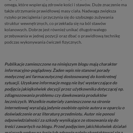
omega, które wspierają zdrowie kości i stawów. Duże znaczenie ma
także utrzymanie prawidłowej masy ciała. Nadwaga zwiększa
ryzyko przeciążenia i przyczynia się do szybszego zużywania
struktur wewnętrznych, co przekłada się na ból stawów
kolanowych. Dobrze jest również unikać długotrwałego
przebywania w jednej pozycji oraz dbać o prawidłową technikę
podczas wykonywania ćwiczeń fizycznych.
Publikacje zamieszczone na niniejszym blogu mają charakter
informacyjno-poglądowy. Żaden wpis nie stanowi porady
medycznej ani farmaceutycznej dostosowanej do konkretnej
sytuacji. Uzyskane informacje mogą nie być wystarczające do
podjęcia jakiejkolwiek decyzji przez użytkownika dotyczącej np.
zdiagnozowania problemu czy dawkowania produktów
leczniczych. Wszelkie materiały zamieszczone na stronie
internetowej wyrażają jedynie osobiste opinie autora w oparciu o
doświadczenie oraz literaturę przedmiotu. Autor nie ponosi
odpowiedzialności za szkody wynikające ze stosowania się do
treści zawartych na blogu. Przed podjęciem jakichkolwiek działań
mających wpływ na życie lub zdrowie należy skontaktować się z