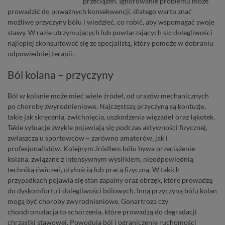
przeciążeń. Ignorowanie problemu może
prowadzić do poważnych konsekwencji, dlatego warto znać
możliwe przyczyny bólu i wiedzieć, co robić, aby wspomagać swoje
stawy. W razie utrzymujących lub powtarzających się dolegliwości
najlepiej skonsultować się ze specjalistą, który pomoże w dobraniu
odpowiedniej terapii.
Ból kolana – przyczyny
Ból w kolanie może mieć wiele źródeł, od urazów mechanicznych
po choroby zwyrodnieniowe. Najczęstszą przyczyną są kontuzje,
takie jak skręcenia, zwichnięcia, uszkodzenia więzadeł oraz łąkotek.
Takie sytuacje zwykle pojawiają się podczas aktywności fizycznej,
zwłaszcza u sportowców – zarówno amatorów, jak i
profesjonalistów. Kolejnym źródłem bólu bywa przeciążenie
kolana, związane z intensywnym wysiłkiem, nieodpowiednią
techniką ćwiczeń, otyłością lub pracą fizyczną. W takich
przypadkach pojawia się stan zapalny oraz obrzęk, które prowadzą
do dyskomfortu i dolegliwości bólowych. Inną
przyczyną bólu kolan
mogą być choroby zwyrodnieniowe. Gonartroza czy
chondromalacja to schorzenia, które prowadzą do degradacji
chrząstki stawowej. Powodują ból i ograniczenie ruchomości