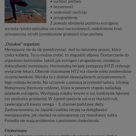
• suchość pochwy
• bezsenność
• zmienność nastroju
• przygnębienie
Z powodu obniżenia poziomu estrogenu
wzrasta ryzyko epizodów sercowo-naczyniowych, nadciśnienia krwi,
osteoporozy, atrofii (zmniejszenie grubości) ścian pochwy.
„Oszukać” organizm
Menopauzy nie da się powstrzymać. Jest to naturalny proces, który
czeka kobietę. To co można zrobić, to złagodzić objawy. Dostarczanie do
organizmu hormonów, takich jak estrogen i progesteron, zmniejsza
dokuczliwość menopauzy. Hormonalną terapię zastępczą (HTZ) ordynuje
wyłącznie lekarz. Obecnie stosowanie HTZ ma równie wielu zwolenników
co przeciwników. Wynika to z działań niepożądanych, przypisywanych
tego rodzaju leczeniu. Na szczęście z pomocą przychodzi natura. Istnieją
fitohormony (hormony roślinne), które w pewnym stopniu naśladują
działanie estrogenu. Występują między innymi w soi, koniczynie łąkowej
czy pluskwicy groniastej. W Japonii spożycie soi oraz tłustych ryb,
zawierających kwasy omega – 3, stanowi podstawę diety.
Zaobserwowano, że Japonki rzadziej cierpią na dolegliwości
menopauzalne, jak również na osteoporozę czy nowotwory sutka.
Ponadto nie mają problemów z poziomem cholesterolu.
Fitohormony
Są to substancje występujące w stożkach wzrostu korzeni i łodyg