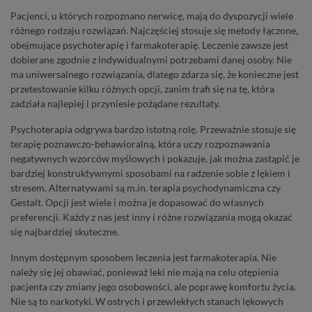
Pacjenci, u których rozpoznano nerwicę, mają do dyspozycji wiele
różnego rodzaju rozwiązań. Najczęściej stosuje się metody łączone,
obejmujące psychoterapię i farmakoterapię. Leczenie zawsze jest
dobierane zgodnie z indywidualnymi potrzebami danej osoby. Nie
ma uniwersalnego rozwiązania, dlatego zdarza się, że konieczne jest
przetestowanie kilku różnych opcji, zanim trafi się na tę, która
zadziała najlepiej i przyniesie pożądane rezultaty.
Psychoterapia odgrywa bardzo istotną rolę. Przeważnie stosuje się
terapię poznawczo-behawioralną, która uczy rozpoznawania
negatywnych wzorców myślowych i pokazuje, jak można zastąpić je
bardziej konstruktywnymi sposobami na radzenie sobie z lękiem i
stresem. Alternatywami są m.in. terapia psychodynamiczna czy
Gestalt. Opcji jest wiele i można je dopasować do własnych
preferencji. Każdy z nas jest inny i różne rozwiązania mogą okazać
się najbardziej skuteczne.
Innym dostępnym sposobem leczenia jest farmakoterapia. Nie
należy się jej obawiać, ponieważ leki nie mają na celu otępienia
pacjenta czy zmiany jego osobowości, ale poprawę komfortu życia.
Nie są to narkotyki. W ostrych i przewlekłych stanach lękowych