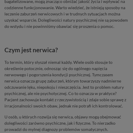
bagatelizowane, mogą znacząco obniżać jakość życia i wpływać na
codzienne funkcjonowanie. Warto wiedzieć, że istnieją sposoby na
leczenie zaburzeń nerwicowych i w trudnych sytuacjach można
uzyskać wsparcie. Dolegliwości natury psychicznej nie są powodem
do wstydu i nie powinniśmy obawiać się proszenia o pomoc.
Czym jest nerwica?
To termin, który słyszał niemal każdy. Wiele osób stosuje to
określenie potocznie, odnosząc się do ogólnego napięcia
nerwowego i pogorszenia kondycji psychicznej. Tymczasem
nerwica oznacza grupę zaburzeń, którym towarzyszy nadmierne
odczuwanie lęku, niepokoju i nieszczęścia. Jest to problem natury
psychicznej, ale nie psychotycznej. Co to oznacza w praktyce?
Pacjent zachowuje kontakt z rzeczywistością i zdaje sobie sprawę z
irracjonalności swoich obaw, jednak nie potrafi ich kontrolować.
U osób, u których rozwija się nerwica, objawy mogą obejmować
dolegliwości zarówno psychiczne, jak i fizyczne. To nierzadko
prowadzi do mylnej diagnozy problemów somatycznych.