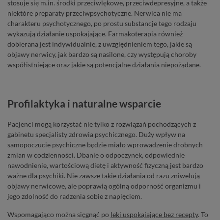
stosuje się m.in. środki przeciwlękowe, przeciwdepresyjne, a także
niektóre preparaty przeciwpsychotyczne. Nerwica nie ma
charakteru psychotycznego, po prostu substancje tego rodzaju
wykazują działanie uspokajające. Farmakoterapia również
dobierana jest indywidualnie, z uwzględnieniem tego, jakie są
objawy nerwicy, jak bardzo są nasilone, czy występują choroby
współistniejące oraz jakie są potencjalne działania niepożądane.
Profilaktyka i naturalne wsparcie
Pacjenci mogą korzystać nie tylko z rozwiązań pochodzących z
gabinetu specjalisty zdrowia psychicznego. Duży wpływ na
samopoczucie psychiczne będzie miało wprowadzenie drobnych
zmian w codzienności. Dbanie o odpoczynek, odpowiednie
nawodnienie, wartościową dietę i aktywność fizyczną jest bardzo
ważne dla psychiki. Nie zawsze takie działania od razu zniwelują
objawy nerwicowe, ale poprawią ogólną odporność organizmu i
jego zdolność do radzenia sobie z napięciem.
Wspomagająco można sięgnąć po
leki uspokajające bez recepty
. To