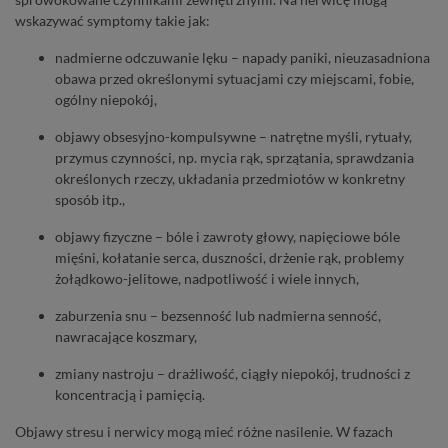
wskazywać symptomy takie jak:
nadmierne odczuwanie lęku – napady paniki, nieuzasadniona
obawa przed określonymi sytuacjami czy miejscami, fobie,
ogólny niepokój,
objawy obsesyjno-kompulsywne – natrętne myśli, rytuały,
przymus czynności, np. mycia rąk, sprzątania, sprawdzania
określonych rzeczy, układania przedmiotów w konkretny
sposób itp.,
objawy fizyczne – bóle i zawroty głowy, napięciowe bóle
mięśni, kołatanie serca, duszności, drżenie rąk, problemy
żołądkowo-jelitowe, nadpotliwość i wiele innych,
zaburzenia snu – bezsenność lub nadmierna senność,
nawracające koszmary,
zmiany nastroju – drażliwość, ciągły niepokój, trudności z
koncentracją i pamięcią.
Objawy stresu i nerwicy mogą mieć różne nasilenie. W fazach