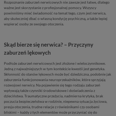
Rozpoznanie zaburzeń nerwicowych nie zawsze jest łatwe, dlatego
ważne jest skorzystanie z profesjonalnej pomocy. Wszyscy
powinniśmy mieć świadomość na temat tego, czym jest nerwica,
aby skuteczniej dbać o własną kondycję psychiczną, a także lepiej
wspierać osoby ze swojego otoczenia.
Skąd bierze się nerwica? – Przyczyny
zaburzeń lękowych
Podłoże zaburzeń nerwicowych jest złożone i wieloczynnikowe.
Jedną z najważniejszych w tym kontekście kwestii jest genetyka.
Skłonność do stanów lękowych może być dziedziczna, podobnie jak
zaburzenia funkcjonowania neuroprzekaźników, które sprzyjają
rozwojowi nerwicy. Na pojawienie się tego rodzaju zaburzeń
wpływają także czynniki środowiskowe i doświadczenia z
dzieciństwa. Traumatyczne przeżycia, nadmierna krytyka, brak
poczucia bezpieczeństwa w rodzinie, niepewna sytuacja życiowa,
presja otoczenia, trudne relacje z rówieśnikami czy osobami
bliskimi – każdy z tych elementów może przyczyniać się do