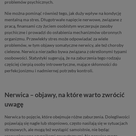
problemów psychicznych.
Nie można pominąć również tego, jak duży wpływ na kondycję
mentalną ma stres. Długotrwałe napięcie nerwowe, związane z
pracą, finansami czy życiem osobistym wyczerpuje zasoby
psychiczne i prowadzi do osłabienia mechanizmów obronnych
organizmu. Przewlekły stres może odpowiadać za wiele
problemów, w tym objawy somatyczne nerwicy, ale też choroby
cielesne. Nerwica nierzadko bywa związana z określonymi typami
osobowości. Statystyki sugerują, że na zaburzenia tego rodzaju
częściej cierpią osoby introwertyczne, mające skłonności do
perfekcjonizmu i nadmiernej potrzeby kontroli.
Nerwica – objawy, na które warto zwrócić
uwagę
Nerwica to pojęcie, które obejmuje różne zaburzenia. Dolegliwości
pojawiają się nagle lub stopniowo, często nasilają się w sytuacjach
stresowych, ale mogą też wystąpić samoistnie, nie będąc
sprowokowane czynnikami zewnętrznymi. Na nerwicę mogą